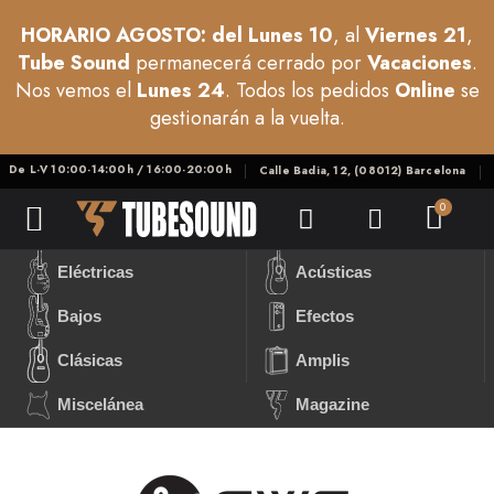
HORARIO AGOSTO: del Lunes 10
, al
Viernes 21
,
Tube Sound
permanecerá cerrado por
Vacaciones
.
Nos vemos el
Lunes 24
. Todos los pedidos
Online
se
gestionarán a la vuelta.
De L-V 10:00-14:00h / 16:00-20:00h
Calle Badia, 12, (08012) Barcelona
Eléctricas
Acústicas
Bajos
Efectos
Clásicas
Amplis
Miscelánea
Magazine