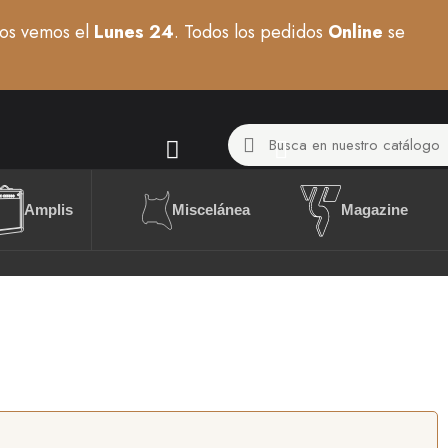
os vemos el
Lunes 24
. Todos los pedidos
Online
se
Miscelánea
Amplis
Magazine