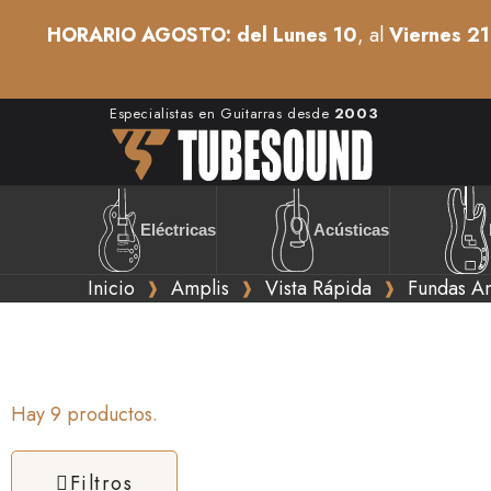
HORARIO AGOSTO: del Lunes 10
, al
Viernes 21
Especialistas en Guitarras desde
2003
Acústicas
Eléctricas
Inicio
Amplis
Vista Rápida
Fundas A
Hay 9 productos.
Filtros