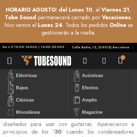
HORARIO AGOSTO: del Lunes 10
, al
Viernes 21
,
Tube Sound
permanecerá cerrado por
Vacaciones
.
Nos vemos el
Lunes 24
. Todos los pedidos
Online
se
gestionarán a la vuelta.
De L-V 10:00-14:00h / 16:00-20:00h
Calle Badia, 12, (08012) Barcelona
Eléctricas
Acústicas
Bajos
Efectos
Clásicas
Amplis
Miscelánea
Magazine
Los primeros instrumentos amplificadores no fueron
diseñados para usar con guitarras. Aparecieron a
principios de los '
30
cuando los condensadores