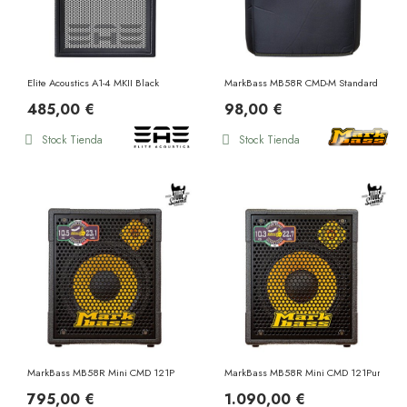
Elite Acoustics A1-4 MKII Black
MarkBass MB58R CMD-M Standard Cover
485,00 €
98,00 €
Stock Tienda
Stock Tienda
MarkBass MB58R Mini CMD 121P
MarkBass MB58R Mini CMD 121Pure
795,00 €
1.090,00 €