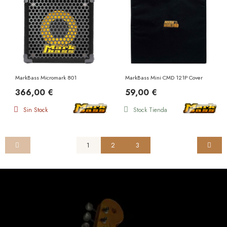
MarkBass Micromark 801
MarkBass Mini CMD 121P Cover
366,00 €
59,00 €
Sin Stock
Stock Tienda
1
2
3