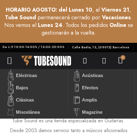
HORARIO AGOSTO: del Lunes 10
, al
Viernes 21
,
Tube Sound
permanecerá cerrado por
Vacaciones
.
Nos vemos el
Lunes 24
. Todos los pedidos
Online
se
gestionarán a la vuelta.
De L-V 10:00-14:00h / 16:00-20:00h
Calle Badia, 12, (08012) Barcelona
Eléctricas
Acústicas
Bajos
Efectos
Clásicas
Amplis
Miscelánea
Magazine
Tube Sound
es una tienda especializada en
Guitarras
.
Desde
2003
damos servicio tanto a músicos aficionados