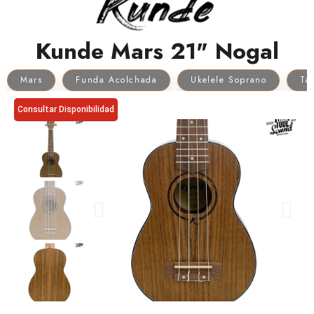
Kunde Mars 21" Nogal
Mars
Funda Acolchada
Ukelele Soprano
Ta
Consultar Disponibilidad