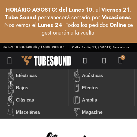
HORARIO AGOSTO: del Lunes 10
, al
Viernes 21
,
Tube Sound
permanecerá cerrado por
Vacaciones
.
Nos vemos el
Lunes 24
. Todos los pedidos
Online
se
gestionarán a la vuelta.
De L-V 10:00-14:00h / 16:00-20:00h
Calle Badia, 12, (08012) Barcelona
Eléctricas
Acústicas
Bajos
Efectos
Clásicas
Amplis
Miscelánea
Magazine