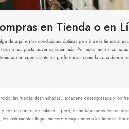
Compras en Tienda o en L
a de aquí en las condiciones óptimas para ir de la tienda al esc
os no nos gusta mover cajas sin más. Por esto, tanto si compras e
e teniendo en cuenta tanto tus preferencias como la zona donde re
orcido, las ruedas deshinchadas, la cadena desengrasada y los fr
dos y con un control de calidad... pero, están fabricados con made
os instrumentos llegan siempre desajustados a las tiendas. Por est