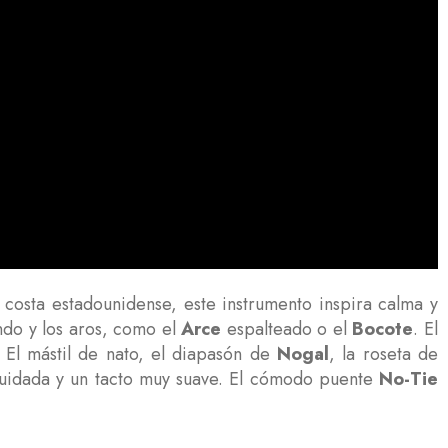
a costa estadounidense, este instrumento inspira calma y
ndo y los aros, como el
Arce
espalteado o el
Bocote
. El
. El mástil de nato, el diapasón de
Nogal
, la roseta de
cuidada y un tacto muy suave. El cómodo puente
No-Tie