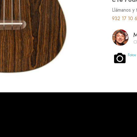
Llámanos y 
932 17 10 
M
C
Fotos