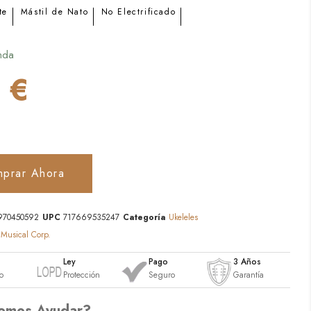
te
Mástil de Nato
No Electrificado
nda
 €
prar Ahora
970450592
UPC
717669535247
Categoría
Ukeleles
 Musical Corp.
o
Ley
Pago
3 Años
o
Protección
Seguro
Garantía
emos Ayudar?