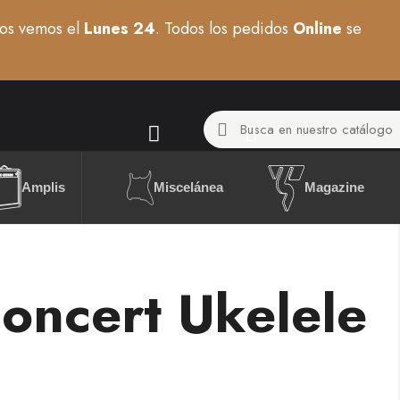
os vemos el
Lunes 24
. Todos los pedidos
Online
se
Miscelánea
Amplis
Magazine
oncert Ukelele