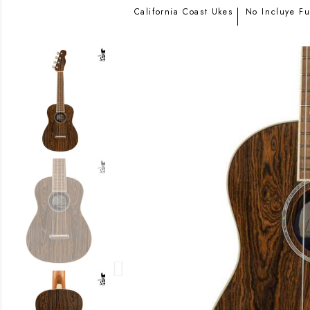
California Coast Ukes
No Incluye F