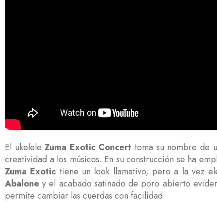
El ukelele
Zuma Exotic Concert
toma su nombre de un
creatividad a los músicos. En su construcción se ha em
Zuma Exotic
tiene un look llamativo, pero a la vez e
Abalone
y el acabado satinado de poro abierto eviden
permite cambiar las cuerdas con facilidad.