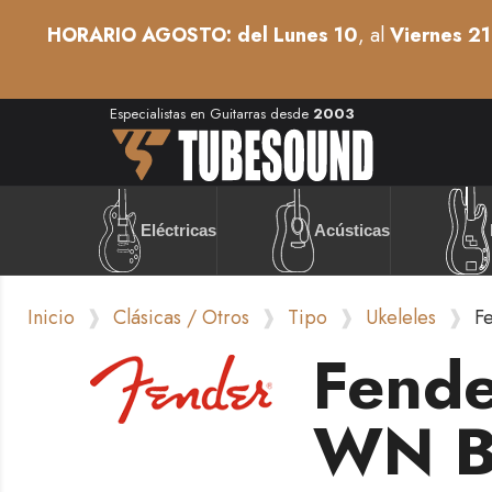
HORARIO AGOSTO: del Lunes 10
, al
Viernes 21
Especialistas en Guitarras desde
2003
Acústicas
Eléctricas
Inicio
Clásicas / Otros
Tipo
Ukeleles
F
Fende
WN B