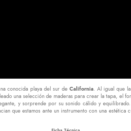
a conocida playa del sur de
California
. Al igual que l
pleado una selección de maderas para crear la tapa, el fo
legante, y sorprende por su sonido cálido y equilibrado
cian que estamos ante un instrumento con una estética 
Ficha Técnica