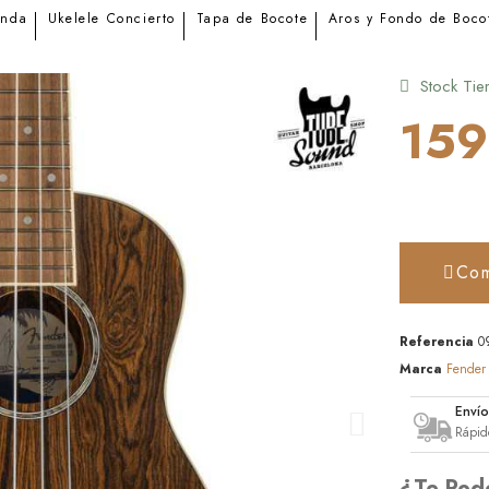
unda
Ukelele Concierto
Tapa de Bocote
Aros y Fondo de Boco
Stock Tie
159
Com
Referencia
0
Marca
Fender
Enví
Rápid
¿Te Pod