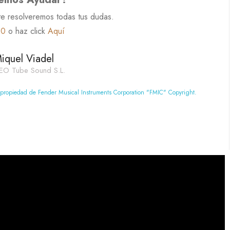
te resolveremos todas tus dudas.
60
o haz click
Aquí
iquel Viadel
EO Tube Sound S.L.
 propiedad de Fender Musical Instruments Corporation "FMIC" Copyright.