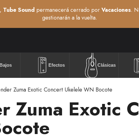
,
Tube Sound
permanecerá cerrado por
Vacaciones
. N
gestionarán a la vuelta.
Bajos
Efectos
Clásicas
ender Zuma Exotic Concert Ukelele WN Bocote
r Zuma Exotic C
ocote