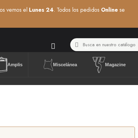
os vemos el
Lunes 24
. Todos los pedidos
Online
se
Miscelánea
Amplis
Magazine