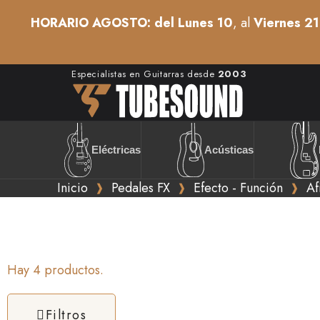
HORARIO AGOSTO: del Lunes 10
, al
Viernes 21
Especialistas en Guitarras desde
2003
Acústicas
Eléctricas
Inicio
Pedales FX
Efecto - Función
Af
Hay 4 productos.
Filtros