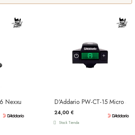
6 Nexxus 360 USB Rechargeable Tuner
D'Addario PW-CT-15 Micro Sou
24,00 €
Stock Tienda