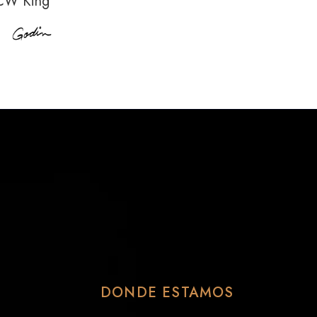
CW Kingpin II HB Cognac Burst
DONDE ESTAMOS