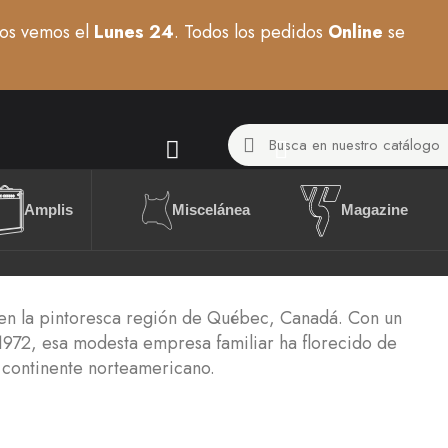
os vemos el
Lunes 24
. Todos los pedidos
Online
se
Miscelánea
Amplis
Magazine
 en la pintoresca región de Québec, Canadá. Con un
 1972, esa modesta empresa familiar ha florecido de
 continente norteamericano.