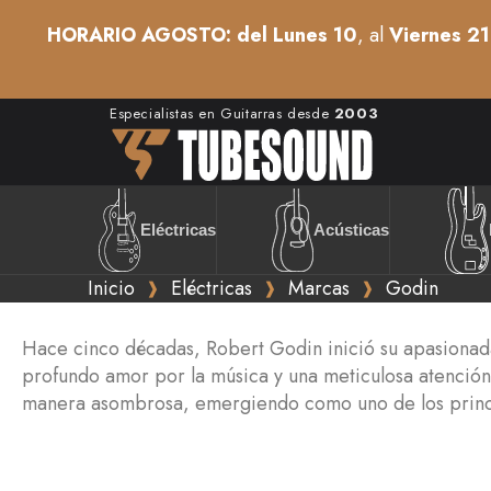
HORARIO AGOSTO: del Lunes 10
, al
Viernes 21
Especialistas en Guitarras desde
2003
Acústicas
Eléctricas
Inicio
Eléctricas
Marcas
Godin
Hace cinco décadas, Robert Godin inició su apasionad
profundo amor por la música y una meticulosa atención 
manera asombrosa, emergiendo como uno de los princip