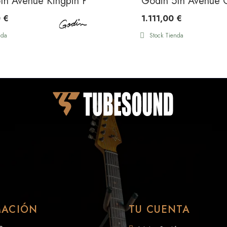
rst
th Avenue Kingpin P90 DLX Vintage Burst HG
Godin 5th Avenue 
 €
1.111,00 €
nda
Stock Tienda
MACIÓN
TU CUENTA