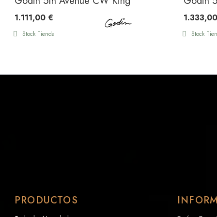
Godin 5th Avenue CW Kingpin II P90 Cognac Bu
Godin 5
1.111,00 €
1.333,00
Stock Tienda
Stock Tie
PRODUCTOS
INFOR