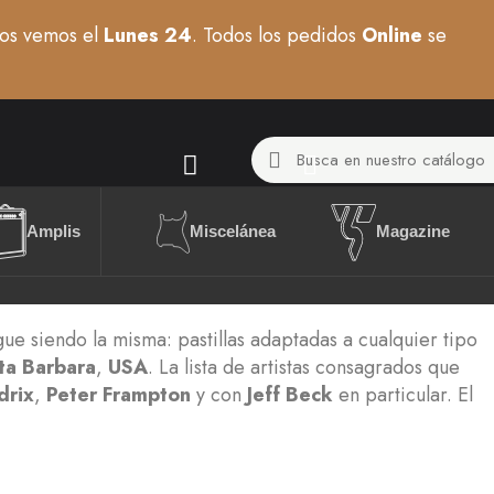
os vemos el
Lunes 24
. Todos los pedidos
Online
se
Miscelánea
Amplis
Magazine
ue siendo la misma: pastillas adaptadas a cualquier tipo
ta Barbara
,
USA
. La lista de artistas consagrados que
drix
,
Peter Frampton
y con
Jeff Beck
en particular. El