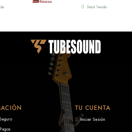
nda
Stock Tienda
MACIÓN
TU CUENTA
 Seguro
Iniciar Sesión
 Pagos