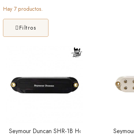
Hay 7 productos.
Filtros
Seymour Duncan SHR-1B Hot Rails For Strat Lead
Seymour