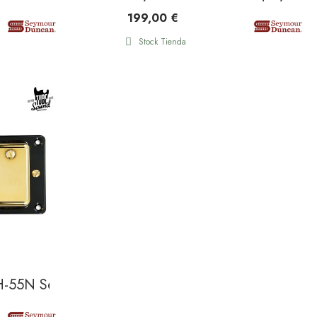
199,00 €
Stock Tienda
H-55N Seth Lover Neck Humbucker Gold