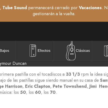
,
Tube Sound
permanecerá cerrado por
Vacaciones
. N
gestionarán a la vuelta.
Bajos
Efectos
Clásicas
ymour Duncan
rimera pastilla con el tocadiscos a
33 1/3
rpm la idea sig
ajo de las pastillas sigue siendo manual en su casa de
San
e Harrison
,
Eric Clapton
,
Pete Townshend
,
Jimi Hen
música: los
50
, los
60
, los
70
.