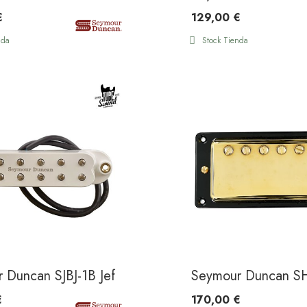
€
129,00 €
nda
Stock Tienda
Black
 Duncan SJBJ-1B Jeff Beck Jr Strat Bridge White
Seymour Duncan S
€
170,00 €