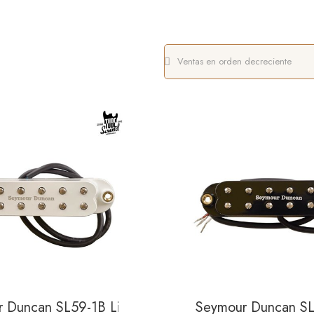
 Black
 Duncan SL59-1B Little 59 Strat Bridge White
Seymour Duncan SL5