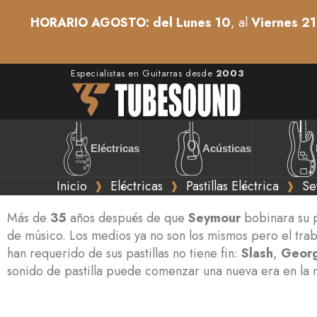
HORARIO AGOSTO: del Lunes 10
, al
Viernes 21
Especialistas en Guitarras desde
2003
Acústicas
Eléctricas
Inicio
Eléctricas
Pastillas Eléctrica
Se
Más de
35
años después de que
Seymour
bobinara su p
de músico. Los medios ya no son los mismos pero el trab
han requerido de sus pastillas no tiene fin:
Slash
,
Georg
sonido de pastilla puede comenzar una nueva era en la 