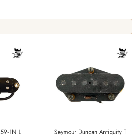
9-1N Little 59 Strat Neck Black
Seymour Duncan Antiquity Tele