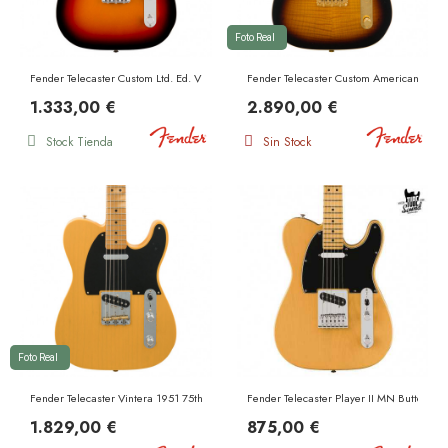
Foto Real
Fender Telecaster Custom Ltd. Ed. Vintera III Early 60s RW 3 Color Sunburst
Fender Telecaster Custom American Profe
1.333,00 €
2.890,00 €
Stock Tienda
Sin Stock
Foto Real
Fender Telecaster Vintera 1951 75th Anniversary Road Worn MN Butterscotch Blonde
Fender Telecaster Player II MN Butterscot
1.829,00 €
875,00 €