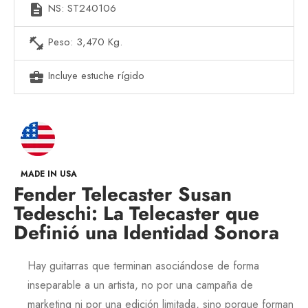
NS: ST240106
description
Peso: 3,470 Kg.
fitness_center
Incluye estuche rígido
business_center
MADE IN USA
Fender Telecaster Susan
Tedeschi: La Telecaster que
Definió una Identidad Sonora
Hay guitarras que terminan asociándose de forma
inseparable a un artista, no por una campaña de
marketing ni por una edición limitada, sino porque forman