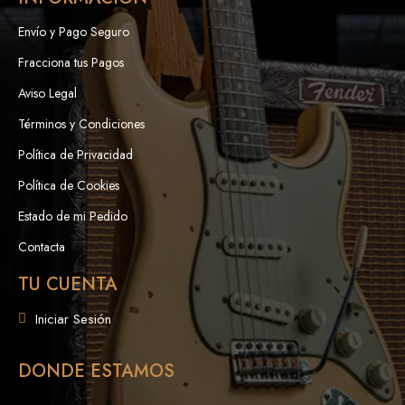
Envío y Pago Seguro
Fracciona tus Pagos
Aviso Legal
Términos y Condiciones
Política de Privacidad
Política de Cookies
Estado de mi Pedido
Contacta
TU CUENTA
Iniciar Sesión
DONDE ESTAMOS