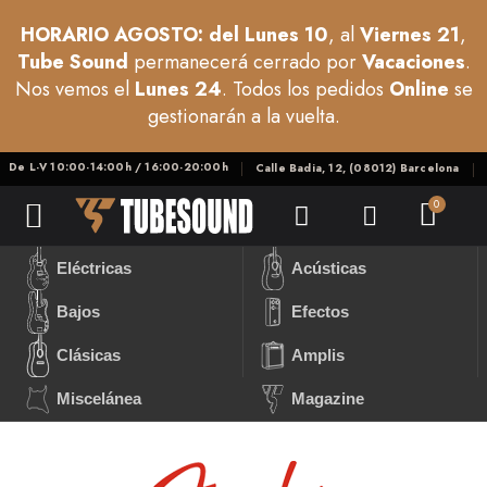
HORARIO AGOSTO: del Lunes 10
, al
Viernes 21
,
Tube Sound
permanecerá cerrado por
Vacaciones
.
Nos vemos el
Lunes 24
. Todos los pedidos
Online
se
gestionarán a la vuelta.
De L-V 10:00-14:00h / 16:00-20:00h
Calle Badia, 12, (08012) Barcelona
Eléctricas
Acústicas
Bajos
Efectos
Clásicas
Amplis
Miscelánea
Magazine