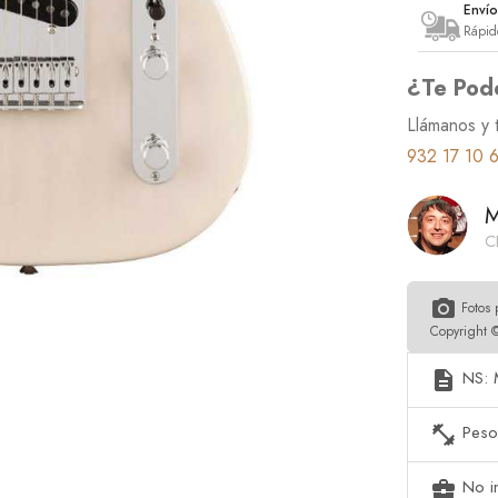
Enví
Rápid
¿Te Pod
Llámanos y 
932 17 10 
M
C
photo_camera
Fotos 
Copyright 
NS: 
description
Peso
fitness_center
No in
business_center