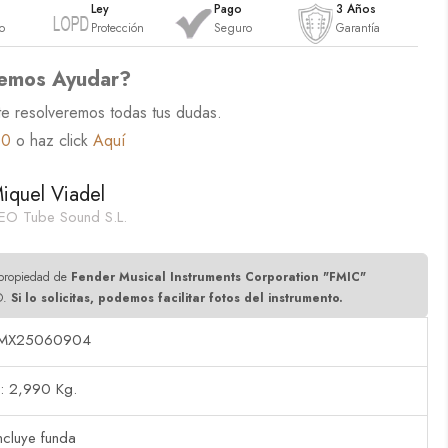
o
Ley
Pago
3 Años
o
Protección
Seguro
Garantía
emos Ayudar?
te resolveremos todas tus dudas.
60
o haz click
Aquí
iquel Viadel
EO Tube Sound S.L.
propiedad de
Fender Musical Instruments Corporation "FMIC"
©.
Si lo solicitas, podemos facilitar fotos del instrumento.
MX25060904
: 2,990 Kg.
cluye funda