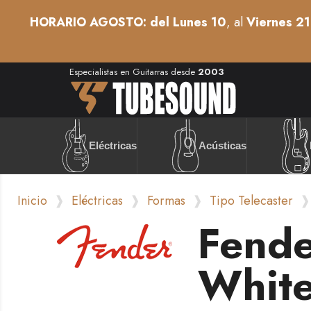
HORARIO AGOSTO: del Lunes 10
, al
Viernes 21
Especialistas en Guitarras desde
2003
Acústicas
Eléctricas
Inicio
Eléctricas
Formas
Tipo Telecaster
Fende
White