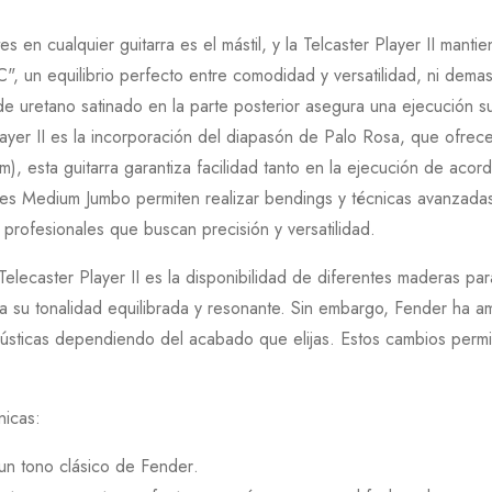
 en cualquier guitarra es el mástil, y la
Telcaster Player II
mantien
C
", un equilibrio perfecto entre comodidad y versatilidad, ni dem
de uretano satinado en la parte posterior asegura una ejecución s
ayer II
es la incorporación del diapasón de
Palo Rosa
, que ofrece
), esta guitarra garantiza facilidad tanto en la ejecución de aco
tes
Medium Jumbo
permiten realizar bendings y técnicas avanzadas
profesionales que buscan precisión y versatilidad.
Telecaster Player II
es la disponibilidad de diferentes maderas para
 su tonalidad equilibrada y resonante. Sin embargo, Fender ha am
sticas dependiendo del acabado que elijas. Estos cambios permite
nicas:
 un tono clásico de
Fender
.