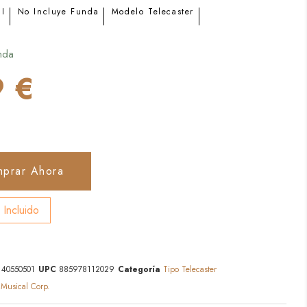
II
No Incluye Funda
Modelo Telecaster
nda
 €
prar Ahora
 Incluido
140550501
UPC
885978112029
Categoría
Tipo Telecaster
 Musical Corp.