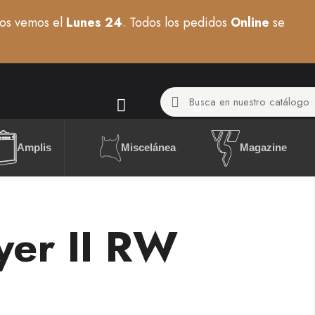
os vemos el
Lunes 24
. Todos los pedidos
Online
se
Miscelánea
Amplis
Magazine
yer II RW