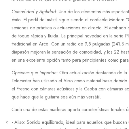
Comodidad y Agilidad
:
Uno de los elementos más importantes
éxito. El perfil del mástil sigue siendo el confiable
Modern
"
sesiones de práctica o actuaciones en directo. El acabado 
de toque rápida y fluida. La principal novedad en la serie
Pl
tradicional en
Arce
. Con un radio de
9,5
pulgadas (
241,3
mm
diapasón mejoran la sensación de comodidad, y los
22
tras
en una excelente opción tanto para principiantes como para 
Opciones que Importan
:
Otra actualización destacada de la
Telecaster
han utilizado el
Aliso
como material base debido a
el
Fresno
con cámaras acústicas y la
Caoba
con cámaras acú
que hace que la guitarra sea aún más versátil.
Cada una de estas maderas aporta características tonales ú
-
Aliso
: Sonido equilibrado, ideal para aquellos que buscan