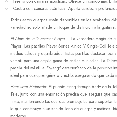
-
Fresno
con cámaras acústicas: Ofrece un sonido más brill
-
Caoba
con cámaras acústicas: Aporta calidez y profundid
Todos estos cuerpos están disponibles en los acabados cl
variedad no solo añade un toque de distinción a la guitarra,
El Alma de la Telecaster Player II
:
La verdadera magia de cu
Player
. Las pastillas
Player Series Alnico V Single-Coil Tele
s
medios cálidos y equilibrados. Estas pastillas destacan por
versátil para una amplia gama de estilos musicales. La
Teleca
pastilla del mástil, el "twang" característico de la posición 
ideal para cualquier género y estilo, asegurando que cada 
Hardware Mejorado
:
El puente string-through-body de la
Te
Tele
, junto con una entonación precisa que asegura que ca
firme, manteniendo las cuerdas bien sujetas para soportar la
lo que contribuye a un sonido lleno de cuerpo y matices. Id
moderno.