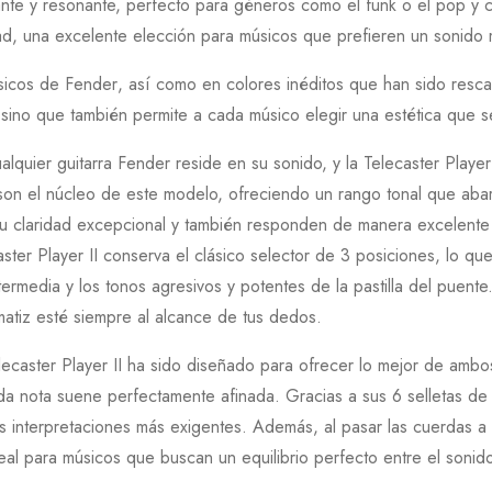
ante y resonante, perfecto para géneros como el funk o el pop y
ad, una excelente elección para músicos que prefieren un sonido 
ásicos de
Fender
, así como en colores inéditos que han sido rescat
 sino que también permite a cada músico elegir una estética que se
alquier guitarra
Fender
reside en su sonido, y la
Telecaster Player 
on el núcleo de este modelo, ofreciendo un rango tonal que abar
 su claridad excepcional y también responden de manera excelente 
ster Player II
conserva el clásico selector de
3
posiciones, lo que 
intermedia y los tonos agresivos y potentes de la pastilla del puent
matiz esté siempre al alcance de tus dedos.
lecaster Player II
ha sido diseñado para ofrecer lo mejor de ambos 
da nota suene perfectamente afinada. Gracias a sus
6
selletas de
s interpretaciones más exigentes. Además, al pasar las cuerdas a t
eal para músicos que buscan un equilibrio perfecto entre el sonid