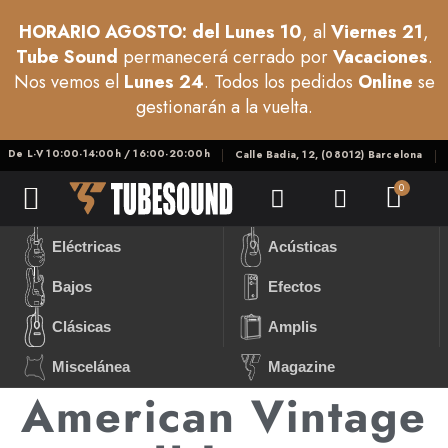
HORARIO AGOSTO: del Lunes 10
, al
Viernes 21
,
Tube Sound
permanecerá cerrado por
Vacaciones
.
Nos vemos el
Lunes 24
. Todos los pedidos
Online
se
gestionarán a la vuelta.
De L-V 10:00-14:00h / 16:00-20:00h
Calle Badia, 12, (08012) Barcelona
Eléctricas
Acústicas
Bajos
Efectos
Clásicas
Amplis
Miscelánea
Magazine
American Vintage