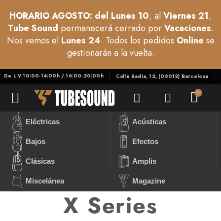
HORARIO AGOSTO: del Lunes 10
, al
Viernes 21
,
Tube Sound
permanecerá cerrado por
Vacaciones
.
Nos vemos el
Lunes 24
. Todos los pedidos
Online
se
gestionarán a la vuelta.
De L-V 10:00-14:00h / 16:00-20:00h
Calle Badia, 12, (08012) Barcelona
Eléctricas
Acústicas
Bajos
Efectos
Clásicas
Amplis
Miscelánea
Magazine
X Series