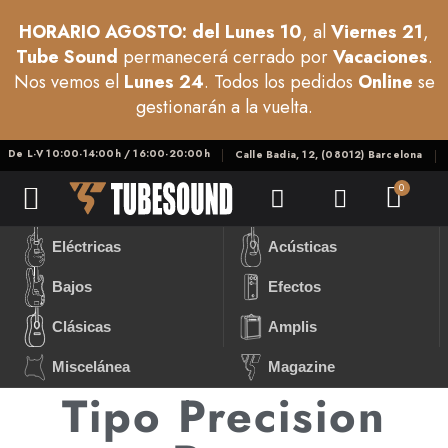
HORARIO AGOSTO: del Lunes 10
, al
Viernes 21
,
Tube Sound
permanecerá cerrado por
Vacaciones
.
Nos vemos el
Lunes 24
. Todos los pedidos
Online
se
gestionarán a la vuelta.
De L-V 10:00-14:00h / 16:00-20:00h
Calle Badia, 12, (08012) Barcelona
Eléctricas
Acústicas
Bajos
Efectos
Clásicas
Amplis
Miscelánea
Magazine
Tipo Precision