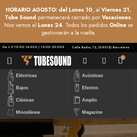
HORARIO AGOSTO: del Lunes 10
, al
Viernes 21
,
Tube Sound
permanecerá cerrado por
Vacaciones
.
Nos vemos el
Lunes 24
. Todos los pedidos
Online
se
gestionarán a la vuelta.
De L-V 10:00-14:00h / 16:00-20:00h
Calle Badia, 12, (08012) Barcelona
Eléctricas
Acústicas
Bajos
Efectos
Clásicas
Amplis
Miscelánea
Magazine