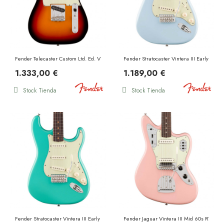
Fender Telecaster Custom Ltd. Ed. Vintera III Early 60s RW 3 Color Sunburst
Fender Stratocaster Vintera III Early 60s
1.333,00 €
1.189,00 €
Stock Tienda
Stock Tienda
Fender Stratocaster Vintera III Early 60s RW Seafoam Green
Fender Jaguar Vintera III Mid 60s RW She