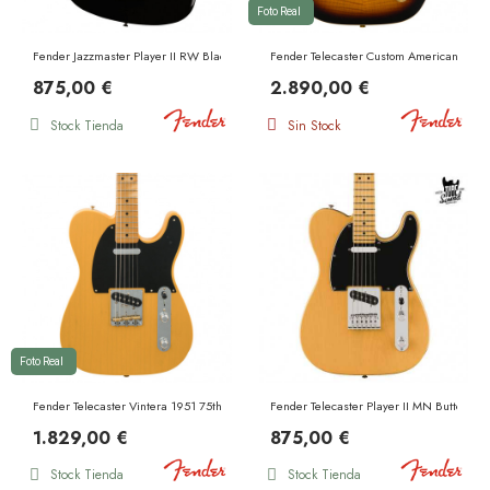
Foto Real
Fender Jazzmaster Player II RW Black
Fender Telecaster Custom American Profe
875,00 €
2.890,00 €
Stock Tienda
Sin Stock
Foto Real
Fender Telecaster Vintera 1951 75th Anniversary Road Worn MN Butterscotch Blonde
Fender Telecaster Player II MN Butterscot
1.829,00 €
875,00 €
Stock Tienda
Stock Tienda