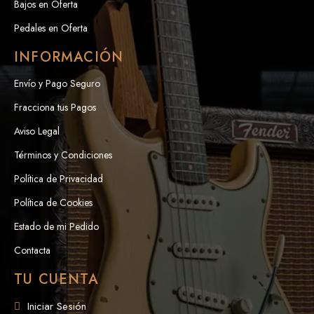
Bajos en Oferta
Pedales en Oferta
INFORMACIÓN
Envío y Pago Seguro
Fracciona tus Pagos
Aviso Legal
Términos y Condiciones
Política de Privacidad
Política de Cookies
Estado de mi Pedido
Contacta
TU CUENTA
Iniciar Sesión