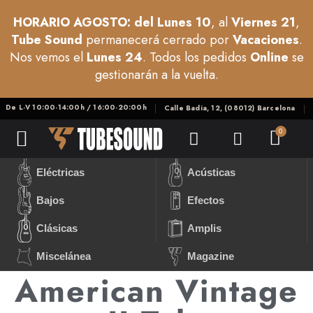
HORARIO AGOSTO: del Lunes 10
, al
Viernes 21
,
Tube Sound
permanecerá cerrado por
Vacaciones
.
Nos vemos el
Lunes 24
. Todos los pedidos
Online
se
gestionarán a la vuelta.
De L-V 10:00-14:00h / 16:00-20:00h
Calle Badia, 12, (08012) Barcelona
Eléctricas
Acústicas
Bajos
Efectos
Clásicas
Amplis
Miscelánea
Magazine
American Vintage