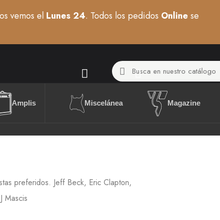
os vemos el
Lunes 24
. Todos los pedidos
Online
se
Miscelánea
Amplis
Magazine
e
tas preferidos. Jeff Beck, Eric Clapton,
J Mascis