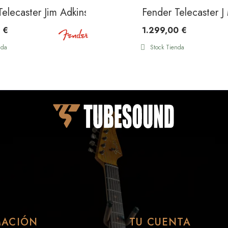
ibbean Mist
elecaster Jim Adkins JA-90 Thinline LR Natural
Fender Telecaster J
 €
1.299,00 €
nda
Stock Tienda
MACIÓN
TU CUENTA