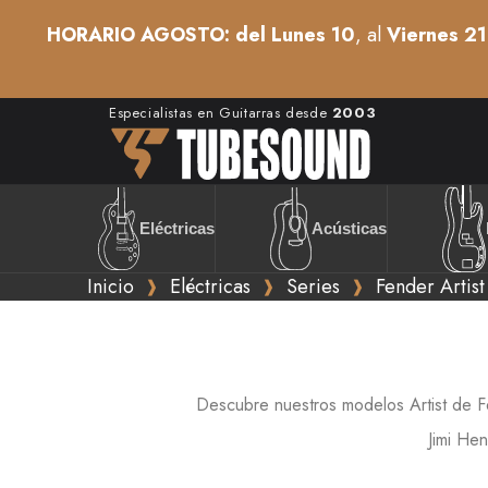
HORARIO AGOSTO: del Lunes 10
, al
Viernes 21
Especialistas en Guitarras desde
2003
Acústicas
Eléctricas
Inicio
Eléctricas
Series
Fender Artist
Descubre nuestros modelos Artist de Fen
Jimi He