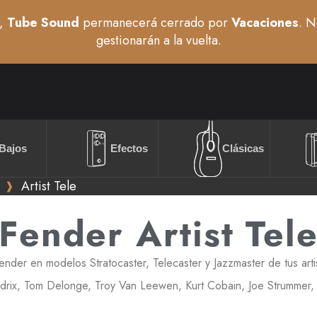
,
Tube Sound
permanecerá cerrado por
Vacaciones
. N
gestionarán a la vuelta.
Bajos
Efectos
Clásicas
Artist Tele
Fender Artist Tel
der en modelos Stratocaster, Telecaster y Jazzmaster de tus artis
ndrix, Tom Delonge, Troy Van Leewen, Kurt Cobain, Joe Strummer, 