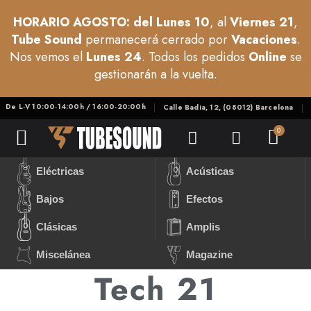
HORARIO AGOSTO: del Lunes 10
, al
Viernes 21
,
Tube Sound
permanecerá cerrado por
Vacaciones
.
Nos vemos el
Lunes 24
. Todos los pedidos
Online
se
gestionarán a la vuelta.
De L-V 10:00-14:00h / 16:00-20:00h
Calle Badia, 12, (08012) Barcelona
Eléctricas
Acústicas
Bajos
Efectos
Clásicas
Amplis
Miscelánea
Magazine
Tech 21