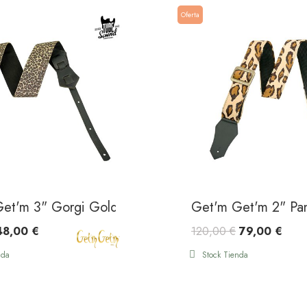
Oferta
et'm 3" Gorgi Gold Leopard
Get'm Get'm 2" Pa
48,00 €
120,00 €
79,00 €
nda
Stock Tienda