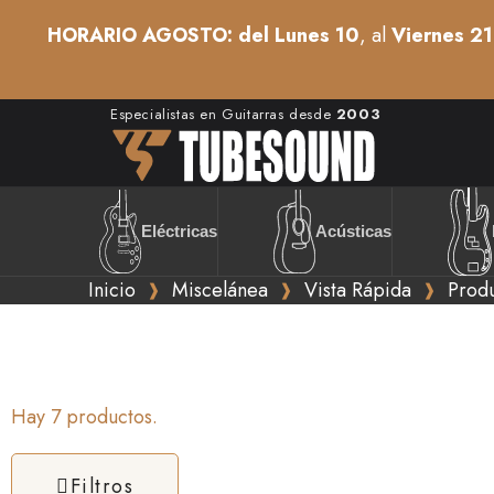
HORARIO AGOSTO: del Lunes 10
, al
Viernes 21
Especialistas en Guitarras desde
2003
Acústicas
Eléctricas
Inicio
Miscelánea
Vista Rápida
Produ
Hay 7 productos.
Filtros