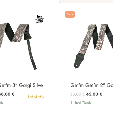
Oferta
et'm 3" Gorgi Silver Leopard
Get'm Get'm 2" Gor
48,00 €
68,00 €
45,00 €
nda
Stock Tienda