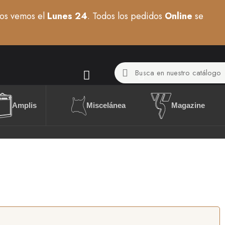
os vemos el
Lunes 24
. Todos los pedidos
Online
se
Miscelánea
Amplis
Magazine