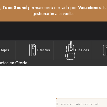
,
Tube Sound
permanecerá cerrado por
Vacaciones
. N
gestionarán a la vuelta.
Bajos
Efectos
Clásicas
ctos en Oferta