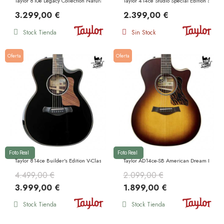
Taylor 810e Legacy Collection Natural
Taylor 414ce Studio Special Edition Shade
3.299,00 €
2.399,00 €
Stock Tienda
Sin Stock
Oferta
Oferta
Foto Real
Foto Real
Taylor 814ce Builder's Edition V-Class BlackTop
Taylor AD14ce-SB American Dream LTD 50t
4.499,00 €
2.099,00 €
3.999,00 €
1.899,00 €
Stock Tienda
Stock Tienda