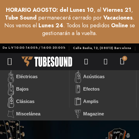
HORARIO AGOSTO: del Lunes 10
, al
Viernes 21
,
Tube Sound
permanecerá cerrado por
Vacaciones
.
Nos vemos el
Lunes 24
. Todos los pedidos
Online
se
gestionarán a la vuelta.
De L-V 10:00-14:00h / 16:00-20:00h
Calle Badia, 12, (08012) Barcelona
Eléctricas
Acústicas
Bajos
Efectos
Clásicas
Amplis
Miscelánea
Magazine