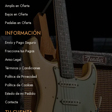
Amplis en Oferta
Bajos en Oferta
Pedales en Oferta
INFORMACIÓN
Envío y Pago Seguro
Fracciona tus Pagos
Aviso Legal
Términos y Condiciones
Política de Privacidad
Política de Cookies
Estado de mi Pedido
Contacta