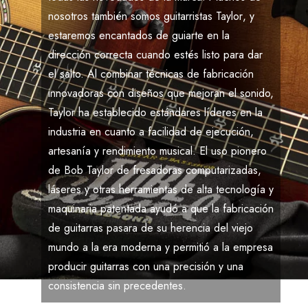
nosotros también somos guitarristas
Taylor
, y
estaremos encantados de guiarte en la
dirección correcta cuando estés listo para dar
el salto. Al combinar técnicas de fabricación
innovadoras con diseños que mejoran el sonido,
Taylor
ha establecido estándares líderes en la
industria en cuanto a facilidad de ejecución,
artesanía y rendimiento musical. El uso pionero
de
Bob Taylor
de fresadoras computarizadas,
láseres y otras herramientas de alta tecnología y
maquinaria patentada ayudó a que la fabricación
de guitarras pasara de su herencia del viejo
mundo a la era moderna y permitió a la empresa
producir guitarras con una precisión y una
consistencia sin precedentes.