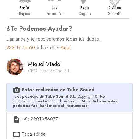
Envío
Ley
Pago
3 Años
Rápido
Protección
Seguro
Garantía
¿Te Podemos Ayudar?
Llámanos y te resolveremos todas tus dudas.
932 17 10 60
o haz click
Aquí
Miquel Viadel
CEO Tube Sound S.L.
Fotos realizadas en Tube Sound
photo_camera
Fotos propiedad de
Tube Sound S.L.
Copyright ©. No
corresponden exactamente a la unidad en Stock.
Si lo solicitas,
podemos facilitar fotos del instrumento.
NS: 2201056077
description
Tapa sólida
panorama_horizontal