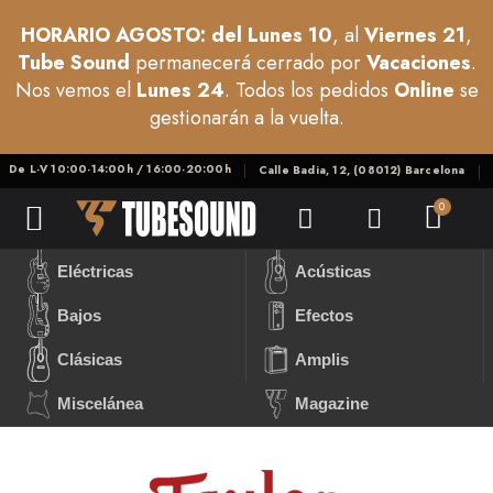
HORARIO AGOSTO: del Lunes 10
, al
Viernes 21
,
Tube Sound
permanecerá cerrado por
Vacaciones
.
Nos vemos el
Lunes 24
. Todos los pedidos
Online
se
gestionarán a la vuelta.
De L-V 10:00-14:00h / 16:00-20:00h
Calle Badia, 12, (08012) Barcelona
Eléctricas
Acústicas
Bajos
Efectos
Clásicas
Amplis
Miscelánea
Magazine