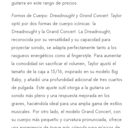
guitarra en este rango de precios.
Formas de Cuerpo: Dreadnought y Grand Concert
:
Taylor
optó por dos formas de cuerpo icónicas: la
Dreadnought
y la
Grand Concert
. La
Dreadnought
,
reconocida por su versatilidad y su capacidad para
proyectar sonido, se adapta perfectamente tanto a los
rasgueos energéticos como al fingerstyle. Para aumentar
la comodidad sin sacrificar el volumen,
Taylor
ajustó el
tamaño de la caja a
15/16
, inspirado en su modelo
Big
Baby
, y añadió una profundidad adicional de tres cuartos
de pulgada. Este ajuste sutil otorga a la guitarra un
sonido más pleno y una respuesta mejorada en los
graves, haciéndola ideal para una amplia gama de estilos
musicales. Por otro lado, el modelo
Grand Concert
, con
su cuerpo más pequeño y curvatura pronunciada, ofrece
una experiencia de toque más cómoda para músicos de