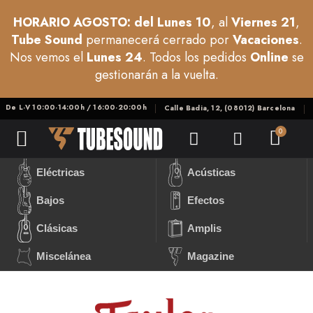
HORARIO AGOSTO: del Lunes 10
, al
Viernes 21
,
Tube Sound
permanecerá cerrado por
Vacaciones
.
Nos vemos el
Lunes 24
. Todos los pedidos
Online
se
gestionarán a la vuelta.
De L-V 10:00-14:00h / 16:00-20:00h
Calle Badia, 12, (08012) Barcelona
Eléctricas
Acústicas
Bajos
Efectos
Clásicas
Amplis
Miscelánea
Magazine