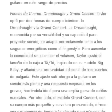
guitarra en este rango de precios.
Formas de Cuerpo: Dreadnought y Grand Concert
:
Taylor
optó por dos formas de cuerpo icónicas: la
Dreadnought
y la
Grand Concert
. La
Dreadnought
,
reconocida por su versatilidad y su capacidad para
proyectar sonido, se adapta perfectamente tanto a los
rasgueos energéticos como al fingerstyle. Para aumentar
la comodidad sin sacrificar el volumen,
Taylor
ajustó el
tamaño de la caja a
15/16
, inspirado en su modelo
Big
Baby
, y añadió una profundidad adicional de tres cuartos
de pulgada. Este ajuste sutil otorga a la guitarra un
sonido más pleno y una respuesta mejorada en los
graves, haciéndola ideal para una amplia gama de estilos
musicales. Por otro lado, el modelo
Grand Concert
, con
su cuerpo más pequeño y curvatura pronunciada, ofrece
una experiencia de toque más cómoda para músicos de