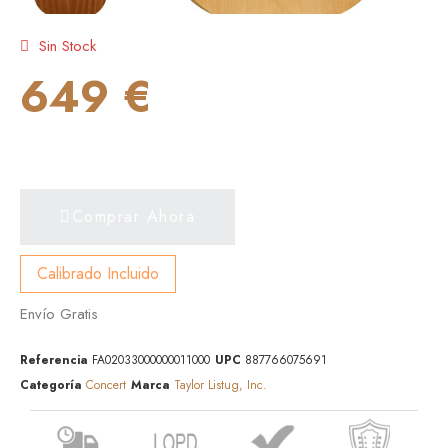
Sin Stock
649 €
Comprar Ahora
Calibrado Incluido
Envío Gratis
Referencia
FA02033000000011000
UPC
887766075691
Categoría
Concert
Marca
Taylor Listug, Inc.