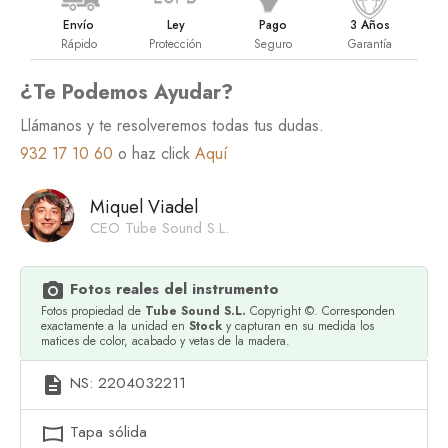
Envío
Ley
Pago
3 Años
Rápido
Protección
Seguro
Garantía
¿Te Podemos Ayudar?
Llámanos y te resolveremos todas tus dudas.
932 17 10 60
o haz click
Aquí
Miquel Viadel
CEO Tube Sound S.L.
Fotos reales del instrumento
photo_camera
Fotos propiedad de
Tube Sound S.L.
Copyright ©. Corresponden
exactamente a la unidad en
Stock
y capturan en su medida los
matices de color, acabado y vetas de la madera.
NS: 2204032211
description
Tapa sólida
panorama_horizontal