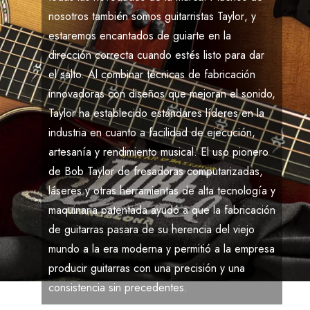
nosotros también somos guitarristas
Taylor
, y
estaremos encantados de guiarte en la
dirección correcta cuando estés listo para dar
el salto. Al combinar técnicas de fabricación
innovadoras con diseños que mejoran el sonido,
Taylor
ha establecido estándares líderes en la
industria en cuanto a facilidad de ejecución,
artesanía y rendimiento musical. El uso pionero
de
Bob Taylor
de fresadoras computarizadas,
láseres y otras herramientas de alta tecnología y
maquinaria patentada ayudó a que la fabricación
de guitarras pasara de su herencia del viejo
mundo a la era moderna y permitió a la empresa
producir guitarras con una precisión y una
consistencia sin precedentes.