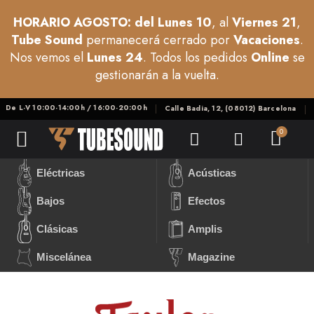
HORARIO AGOSTO: del Lunes 10
, al
Viernes 21
,
Tube Sound
permanecerá cerrado por
Vacaciones
.
Nos vemos el
Lunes 24
. Todos los pedidos
Online
se
gestionarán a la vuelta.
De L-V 10:00-14:00h / 16:00-20:00h
Calle Badia, 12, (08012) Barcelona
Eléctricas
Acústicas
Bajos
Efectos
Clásicas
Amplis
Miscelánea
Magazine