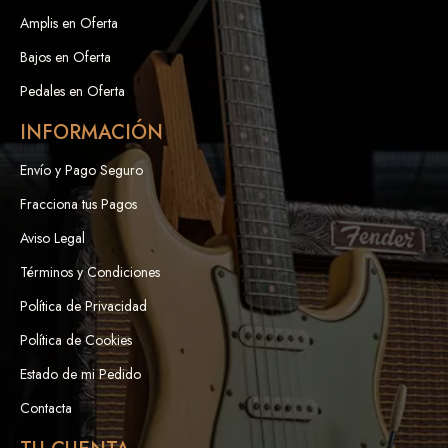
Amplis en Oferta
Bajos en Oferta
Pedales en Oferta
INFORMACIÓN
Envío y Pago Seguro
Fracciona tus Pagos
Aviso Legal
Términos y Condiciones
Política de Privacidad
Política de Cookies
Estado de mi Pedido
Contacta