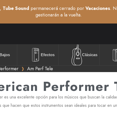
,
Tube Sound
permanecerá cerrado por
Vacaciones
. N
gestionarán a la vuelta.
Bajos
Efectos
Clásicas
Performer
Am Perf Tele
rican Performer 
 es una excelente opción para los músicos que buscan la calidad
 que hacen que estos instrumentos sean ideales para tocar en un