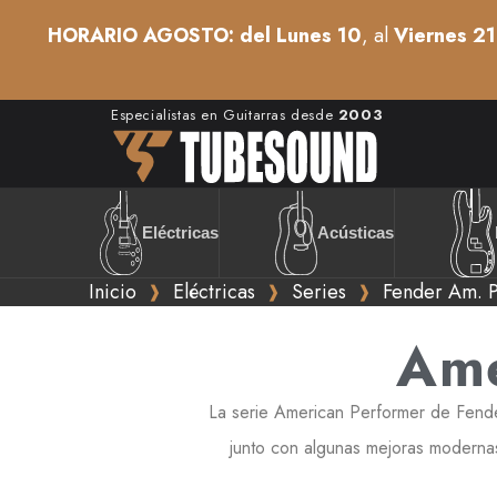
HORARIO AGOSTO: del Lunes 10
, al
Viernes 21
Especialistas en Guitarras desde
2003
Acústicas
Eléctricas
Inicio
Eléctricas
Series
Fender Am. 
Ame
La serie American Performer de Fender
junto con algunas mejoras modernas