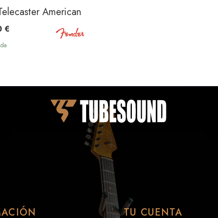
 Color Sunburst
Telecaster American Performer RW Satin Sonic Blue
0 €
nda
MACIÓN
TU CUENTA