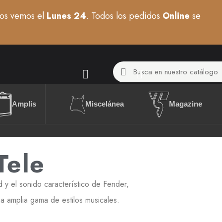
os vemos el
Lunes 24
. Todos los pedidos
Online
se
Miscelánea
Amplis
Magazine
Tele
 y el sonido característico de Fender,
a amplia gama de estilos musicales.