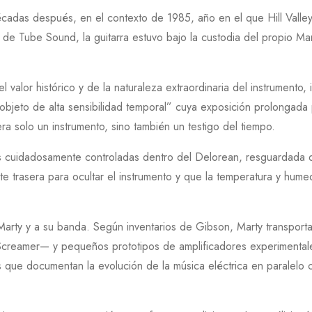
écadas después, en el contexto de
1985
, año en el que
Hill Valle
s de
Tube Sound
, la guitarra estuvo bajo la custodia del propio
Mar
l valor histórico y de la naturaleza extraordinaria del instrumento,
objeto de alta sensibilidad temporal
” cuya exposición prolongada p
ra solo un instrumento, sino también un testigo del tiempo.
es cuidadosamente controladas dentro del
Delorean
, resguardada 
te trasera para ocultar el instrumento y que la temperatura y hume
Marty
y a su banda. Según inventarios de
Gibson
,
Marty
transporta
Screamer
— y pequeños prototipos de amplificadores experimental
que documentan la evolución de la música eléctrica en paralelo 