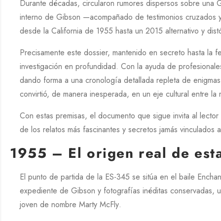
Durante décadas, circularon rumores dispersos sobre una
G
interno de
Gibson
—acompañado de testimonios cruzados y re
desde la
California
de
1955
hasta un
2015
alternativo y dis
Precisamente este dossier, mantenido en secreto hasta la f
investigación en profundidad. Con la ayuda de profesionale
dando forma a una cronología detallada repleta de enigmas 
convirtió, de manera inesperada, en un eje cultural entre la 
Con estas premisas, el documento que sigue invita al lector
de los relatos más fascinantes y secretos jamás vinculados 
1955 – El origen real de esta
El punto de partida de la
ES-345
se sitúa en el baile
Enchan
expediente de
Gibson
y fotografías inéditas conservadas, 
joven de nombre
Marty McFly
.