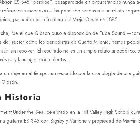
ibson ES-345
“perdida”, desaparecida en circunstancias nunca ac
ferencias inconexas— ha permitido reconstruir un relato sorpren
tópico, pasando por la frontera del
Viejo Oeste
en
1885
.
echa, fue el que
Gibson
puso a disposición de
Tube Sound
—como
s del sector como los periodistas de
Cuarto Milenio
, hemos podido
aún sin resolver. El resultado no es un simple relato anecdótico
música y la imaginación colectiva.
 a un viaje en el tiempo: un recorrido por la cronología de una gu
a
Gibson
.
 Historia
tment Under the Sea
, celebrado en la
Hill Valley High School
dura
una guitarra
ES-345
con
Bigsby
y
Varitone
y propiedad de
Marvin 