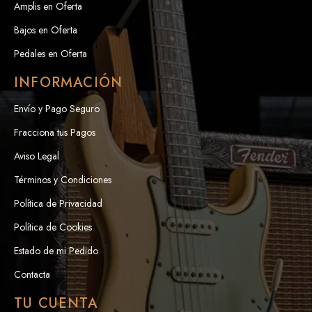
Amplis en Oferta
Bajos en Oferta
Pedales en Oferta
INFORMACIÓN
Envío y Pago Seguro
Fracciona tus Pagos
Aviso Legal
Términos y Condiciones
Política de Privacidad
Política de Cookies
Estado de mi Pedido
Contacta
TU CUENTA