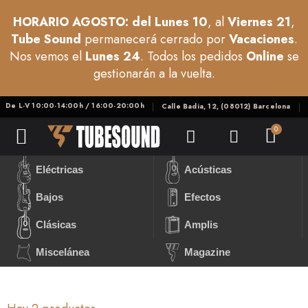
HORARIO AGOSTO: del Lunes 10
, al
Viernes 21
,
Tube Sound
permanecerá cerrado por
Vacaciones
.
Nos vemos el
Lunes 24
. Todos los pedidos
Online
se
gestionarán a la vuelta.
De L-V 10:00-14:00h / 16:00-20:00h
Calle Badia, 12, (08012) Barcelona
Eléctricas
Acústicas
Bajos
Efectos
Clásicas
Amplis
Miscelánea
Magazine