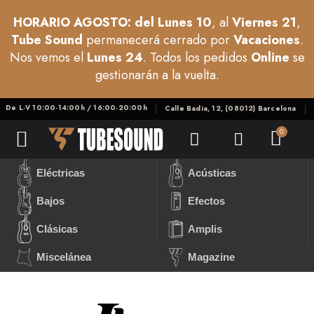
HORARIO AGOSTO: del Lunes 10
, al
Viernes 21
,
Tube Sound
permanecerá cerrado por
Vacaciones
.
Nos vemos el
Lunes 24
. Todos los pedidos
Online
se
gestionarán a la vuelta.
De L-V 10:00-14:00h / 16:00-20:00h
Calle Badia, 12, (08012) Barcelona
Eléctricas
Acústicas
Bajos
Efectos
Clásicas
Amplis
Miscelánea
Magazine