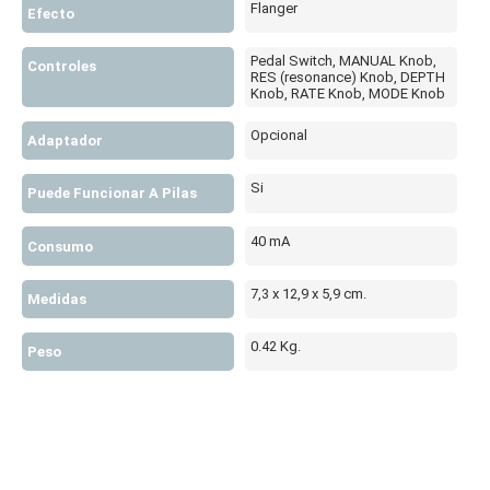
Flanger
Efecto
Pedal Switch, MANUAL Knob,
Controles
RES (resonance) Knob, DEPTH
Knob, RATE Knob, MODE Knob
Opcional
Adaptador
Si
Puede Funcionar A Pilas
40 mA
Consumo
7,3 x 12,9 x 5,9 cm.
Medidas
0.42 Kg.
Peso