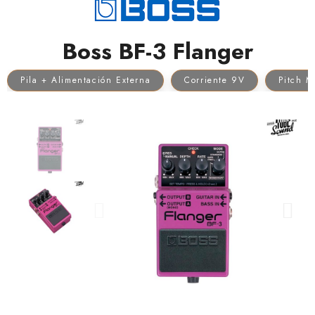
Boss BF-3 Flanger
Pila + Alimentación Externa
Corriente 9V
Pitch M