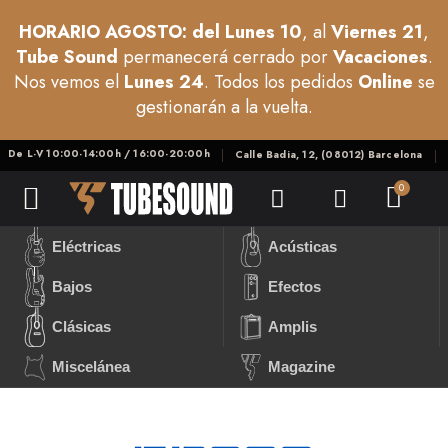
HORARIO AGOSTO: del Lunes 10
, al
Viernes 21
,
Tube Sound
permanecerá cerrado por
Vacaciones
.
Nos vemos el
Lunes 24
. Todos los pedidos
Online
se
gestionarán a la vuelta.
De L-V 10:00-14:00h / 16:00-20:00h
Calle Badia, 12, (08012) Barcelona
Eléctricas
Acústicas
Bajos
Efectos
Clásicas
Amplis
Miscelánea
Magazine