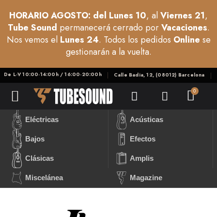
HORARIO AGOSTO: del Lunes 10
, al
Viernes 21
,
Tube Sound
permanecerá cerrado por
Vacaciones
.
Nos vemos el
Lunes 24
. Todos los pedidos
Online
se
gestionarán a la vuelta.
De L-V 10:00-14:00h / 16:00-20:00h
Calle Badia, 12, (08012) Barcelona
Eléctricas
Acústicas
Bajos
Efectos
Clásicas
Amplis
Miscelánea
Magazine