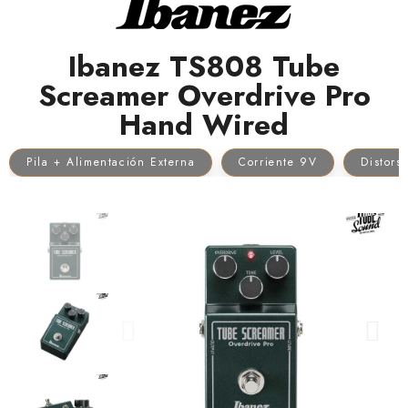
Ibanez TS808 Tube
Screamer Overdrive Pro
Hand Wired
Pila + Alimentación Externa
Corriente 9V
Distors