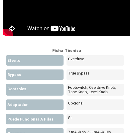
Ficha Técnica
Overdrive
Efecto
True Bypass
Bypass
Footswitch, Overdrive Knob,
Controles
Tone Knob, Level Knob
Opcional
Adaptador
Si
Puede Funcionar A Pilas
7 mA @ 9V / 11mA @ 18V