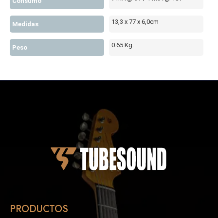
Consumo
13,3 x 77 x 6,0cm
Medidas
0.65 Kg.
Peso
PRODUCTOS