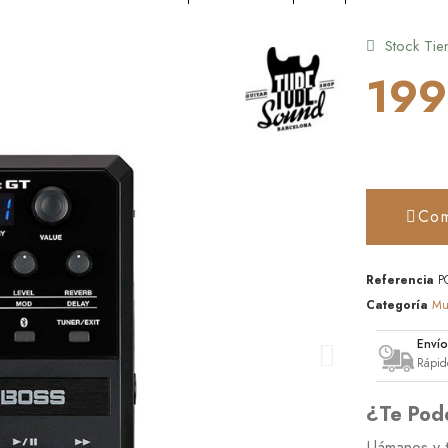
Stock Tie
199
Com
Referencia
P
Categoría
Mul
Enví
Rápid
¿Te Pod
Llámanos y 