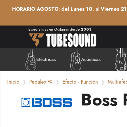
HORARIO AGOSTO: del Lunes 10
, al
Viernes 21
Especialistas en Guitarras desde
2003
Acústicas
Eléctricas
Inicio
Pedales FX
Efecto - Función
Multiefe
Boss 