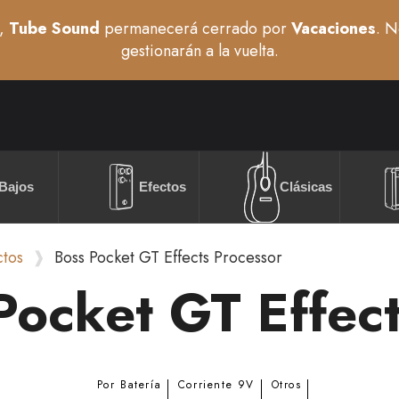
,
Tube Sound
permanecerá cerrado por
Vacaciones
. N
gestionarán a la vuelta.
Bajos
Efectos
Clásicas
ctos
Boss Pocket GT Effects Processor
Pocket GT Effec
Por Batería
Corriente 9V
Otros