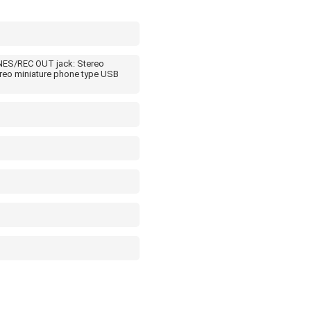
NES/REC OUT jack: Stereo
ereo miniature phone type USB