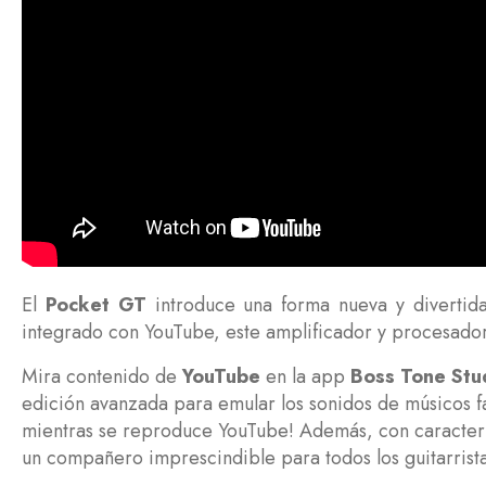
El
Pocket GT
introduce una forma nueva y divertida
integrado con YouTube, este amplificador y procesador d
Mira contenido de
YouTube
en la app
Boss Tone Stu
edición avanzada para emular los sonidos de músicos f
mientras se reproduce YouTube! Además, con caracterís
un compañero imprescindible para todos los guitarrista