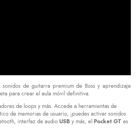
te sonidos de guitarra premium de Boss y aprendizaje
a para crear el aula móvil definitiva.
adores de loops y más. Accede a herramientas de
tico de memorias de usuario, ¡puedes activar sonidos
etooth, interfaz de audio
USB
y más, el
Pocket GT
es