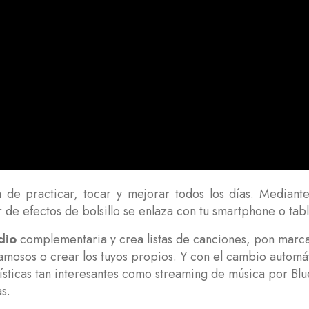
 de practicar, tocar y mejorar todos los días. Median
e efectos de bolsillo se enlaza con tu smartphone o tablet
dio
complementaria y crea listas de canciones, pon marc
amosos o crear los tuyos propios. Y con el cambio automá
ticas tan interesantes como streaming de música por Blu
s.