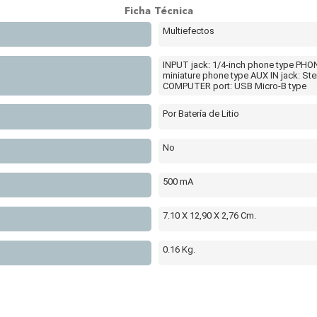
Ficha Técnica
Multiefectos
INPUT jack: 1/4-inch phone type PHO
miniature phone type AUX IN jack: St
COMPUTER port: USB Micro-B type
Por Batería de Litio
No
500 mA
7.10 X 12,90 X 2,76 Cm.
0.16 Kg.