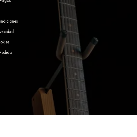
 Pagos
ondiciones
ivacidad
ookies
 Pedido