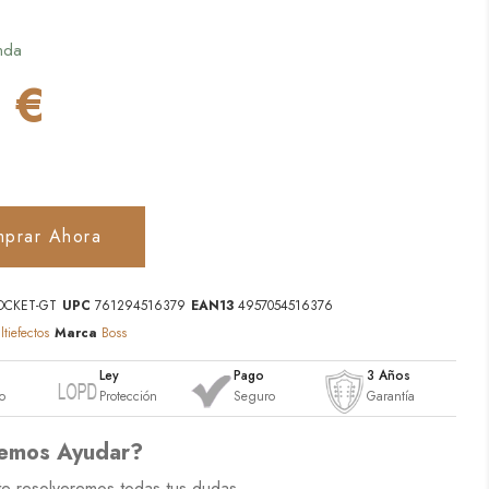
nda
 €
prar Ahora
OCKET-GT
UPC
761294516379
EAN13
4957054516376
tiefectos
Marca
Boss
o
Ley
Pago
3 Años
o
Protección
Seguro
Garantía
emos Ayudar?
te resolveremos todas tus dudas.