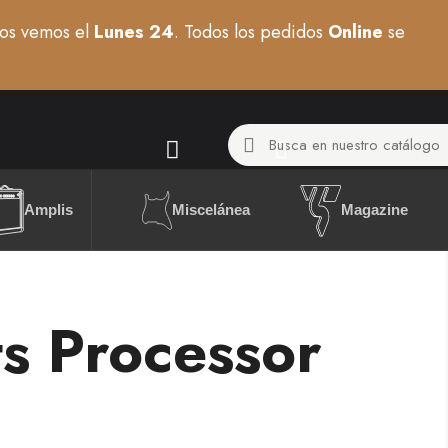
os vemos el
Lunes 24
. Todos los pedidos
Online
se
Miscelánea
Amplis
Magazine
ts Processor