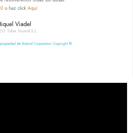
60
o haz click
Aquí
iquel Viadel
EO Tube Sound S.L.
 propiedad de Roland Corporation Copyright ©