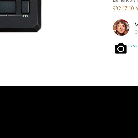
932 17 10 
M
C
Fotos