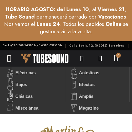
HORARIO AGOSTO: del Lunes 10
, al
Viernes 21
,
Tube Sound
permanecerá cerrado por
Vacaciones
.
Nos vemos el
Lunes 24
. Todos los pedidos
Online
se
gestionarán a la vuelta.
De L-V 10:00-14:00h / 16:00-20:00h
Calle Badia, 12, (08012) Barcelona
Eléctricas
Acústicas
Bajos
Efectos
Clásicas
Amplis
Miscelánea
Magazine