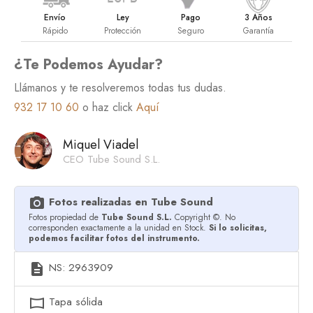
Envío
Ley
Pago
3 Años
Rápido
Protección
Seguro
Garantía
¿Te Podemos Ayudar?
Llámanos y te resolveremos todas tus dudas.
932 17 10 60
o haz click
Aquí
Miquel Viadel
CEO Tube Sound S.L.
Fotos realizadas en Tube Sound
photo_camera
Fotos propiedad de
Tube Sound S.L.
Copyright ©. No
corresponden exactamente a la unidad en Stock.
Si lo solicitas,
podemos facilitar fotos del instrumento.
NS: 2963909
description
Tapa sólida
panorama_horizontal