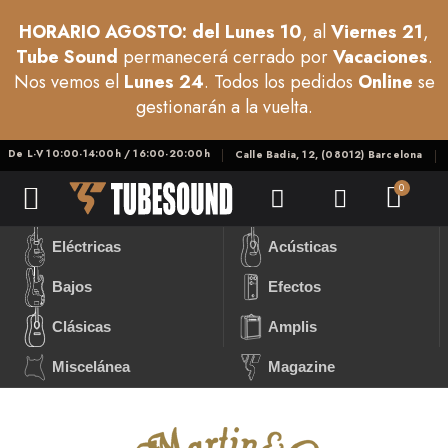
HORARIO AGOSTO: del Lunes 10
, al
Viernes 21
,
Tube Sound
permanecerá cerrado por
Vacaciones
.
Nos vemos el
Lunes 24
. Todos los pedidos
Online
se
gestionarán a la vuelta.
De L-V 10:00-14:00h / 16:00-20:00h
Calle Badia, 12, (08012) Barcelona
Eléctricas
Acústicas
Bajos
Efectos
Clásicas
Amplis
Miscelánea
Magazine