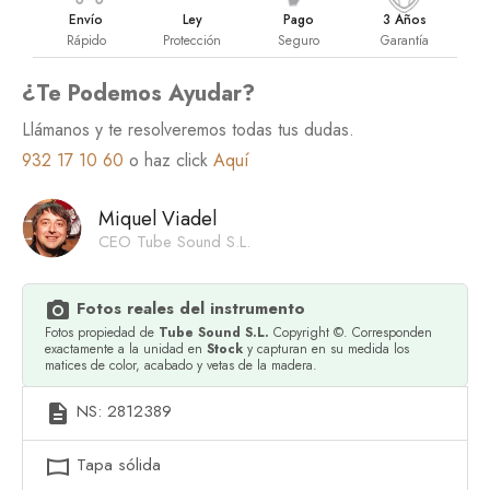
Envío
Ley
Pago
3 Años
Rápido
Protección
Seguro
Garantía
¿Te Podemos Ayudar?
Llámanos y te resolveremos todas tus dudas.
932 17 10 60
o haz click
Aquí
Miquel Viadel
CEO Tube Sound S.L.
Fotos reales del instrumento
photo_camera
Fotos propiedad de
Tube Sound S.L.
Copyright ©. Corresponden
exactamente a la unidad en
Stock
y capturan en su medida los
matices de color, acabado y vetas de la madera.
NS: 2812389
description
Tapa sólida
panorama_horizontal