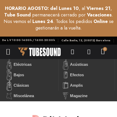
HORARIO AGOSTO: del Lunes 10
, al
Viernes 21
,
Tube Sound
permanecerá cerrado por
Vacaciones
.
Nos vemos el
Lunes 24
. Todos los pedidos
Online
se
gestionarán a la vuelta.
De L-V 10:00-14:00h / 16:00-20:00h
Calle Badia, 12, (08012) Barcelona
Eléctricas
Acústicas
Bajos
Efectos
Clásicas
Amplis
Miscelánea
Magazine