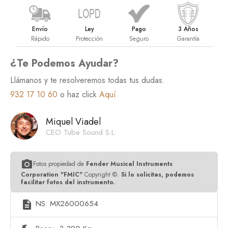
Envío
Ley
Pago
3 Años
Rápido
Protección
Seguro
Garantía
¿Te Podemos Ayudar?
Llámanos y te resolveremos todas tus dudas.
932 17 10 60
o haz click
Aquí
Miquel Viadel
CEO Tube Sound S.L.
photo_camera
Fotos propiedad de
Fender Musical Instruments
Corporation "FMIC"
Copyright ©.
Si lo solicitas, podemos
facilitar fotos del instrumento.
NS: MX26000654
description