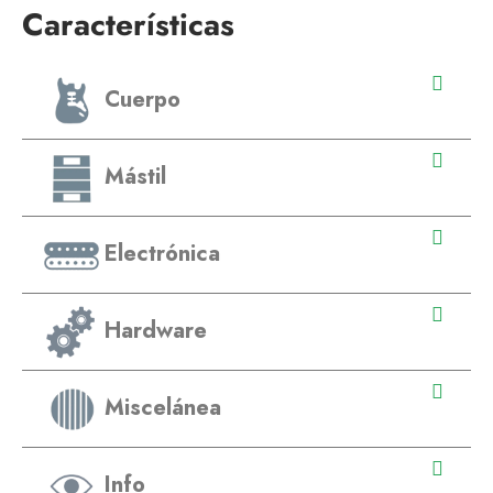
Características
Cuerpo
Mástil
Electrónica
Hardware
Miscelánea
Info