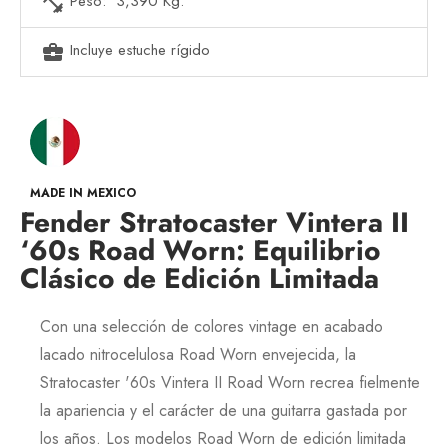
Peso: 3,390 Kg.
fitness_center
Incluye estuche rígido
business_center
MADE IN MEXICO
Fender Stratocaster Vintera II
‘60s Road Worn: Equilibrio
Clásico de Edición Limitada
Con una selección de colores vintage en acabado
lacado nitrocelulosa
Road Worn
envejecida, la
Stratocaster '60s Vintera II Road Worn
recrea fielmente
la apariencia y el carácter de una guitarra gastada por
los años. Los modelos
Road Worn
de edición limitada