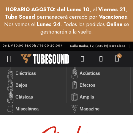
HORARIO AGOSTO: del Lunes 10
, al
Viernes 21
,
Tube Sound
permanecerá cerrado por
Vacaciones
.
Nos vemos el
Lunes 24
. Todos los pedidos
Online
se
gestionarán a la vuelta.
De L-V 10:00-14:00h / 16:00-20:00h
Calle Badia, 12, (08012) Barcelona
Eléctricas
Acústicas
Bajos
Efectos
Clásicas
Amplis
Miscelánea
Magazine