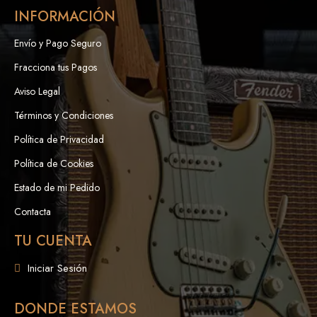
INFORMACIÓN
Envío y Pago Seguro
Fracciona tus Pagos
Aviso Legal
Términos y Condiciones
Política de Privacidad
Política de Cookies
Estado de mi Pedido
Contacta
TU CUENTA
Iniciar Sesión
DONDE ESTAMOS