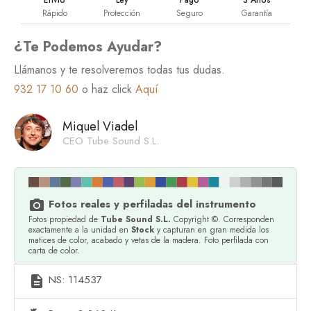
Rápido
Protección
Seguro
Garantía
¿Te Podemos Ayudar?
Llámanos y te resolveremos todas tus dudas.
932 17 10 60
o haz click
Aquí
Miquel Viadel
CEO Tube Sound S.L.
Fotos reales y perfiladas del instrumento
photo_camera
Fotos propiedad de
Tube Sound S.L.
Copyright ©. Corresponden
exactamente a la unidad en
Stock
y capturan en gran medida los
matices de color, acabado y vetas de la madera. Foto perfilada con
carta de color.
NS: 114537
description