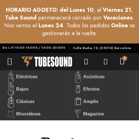
HORARIO AGOSTO: del Lunes 10
, al
Viernes 21
,
Tube Sound
permanecerá cerrado por
Vacaciones
.
Nos vemos el
Lunes 24
. Todos los pedidos
Online
se
gestionarán a la vuelta.
De L-V 10:00-14:00h / 16:00-20:00h
Calle Badia, 12, (08012) Barcelona
Eléctricas
Acústicas
Bajos
Efectos
Clásicas
Amplis
Miscelánea
Magazine