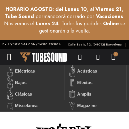
HORARIO AGOSTO: del Lunes 10
, al
Viernes 21
,
Tube Sound
permanecerá cerrado por
Vacaciones
.
Nos vemos el
Lunes 24
. Todos los pedidos
Online
se
gestionarán a la vuelta.
De L-V 10:00-14:00h / 16:00-20:00h
Calle Badia, 12, (08012) Barcelona
Eléctricas
Acústicas
Bajos
Efectos
Clásicas
Amplis
Miscelánea
Magazine