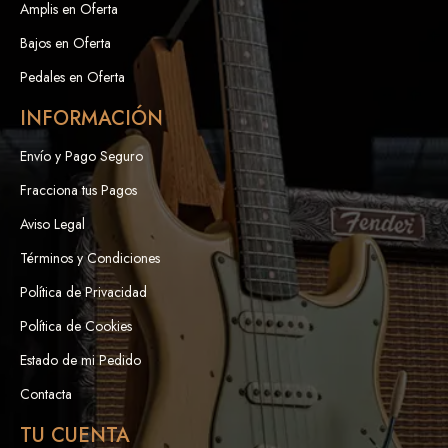
Amplis en Oferta
Bajos en Oferta
Pedales en Oferta
INFORMACIÓN
Envío y Pago Seguro
Fracciona tus Pagos
Aviso Legal
Términos y Condiciones
Política de Privacidad
Política de Cookies
Estado de mi Pedido
Contacta
TU CUENTA