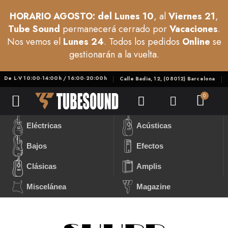
HORARIO AGOSTO: del Lunes 10
, al
Viernes 21
,
Tube Sound
permanecerá cerrado por
Vacaciones
.
Nos vemos el
Lunes 24
. Todos los pedidos
Online
se
gestionarán a la vuelta.
De L-V 10:00-14:00h / 16:00-20:00h
Calle Badia, 12, (08012) Barcelona
Eléctricas
Acústicas
Bajos
Efectos
Clásicas
Amplis
Miscelánea
Magazine