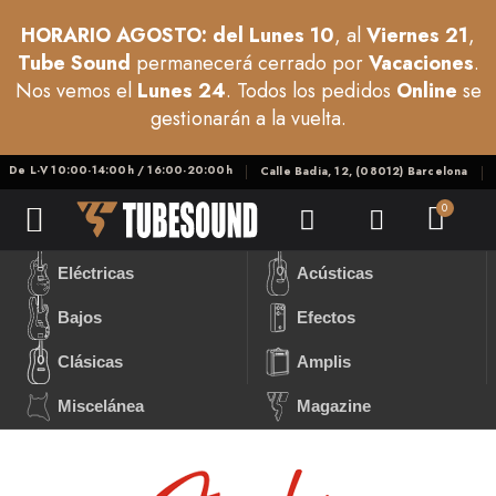
HORARIO AGOSTO: del Lunes 10
, al
Viernes 21
,
Tube Sound
permanecerá cerrado por
Vacaciones
.
Nos vemos el
Lunes 24
. Todos los pedidos
Online
se
gestionarán a la vuelta.
De L-V 10:00-14:00h / 16:00-20:00h
Calle Badia, 12, (08012) Barcelona
Eléctricas
Acústicas
Bajos
Efectos
Clásicas
Amplis
Miscelánea
Magazine