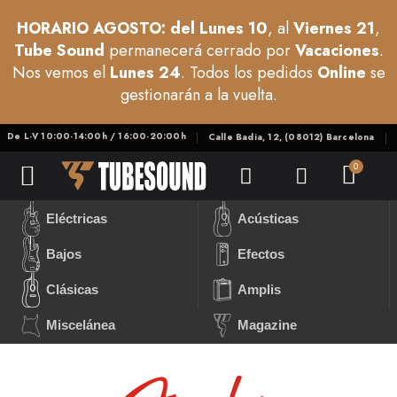
HORARIO AGOSTO: del Lunes 10
, al
Viernes 21
,
Tube Sound
permanecerá cerrado por
Vacaciones
.
Nos vemos el
Lunes 24
. Todos los pedidos
Online
se
gestionarán a la vuelta.
De L-V 10:00-14:00h / 16:00-20:00h
Calle Badia, 12, (08012) Barcelona
Eléctricas
Acústicas
Bajos
Efectos
Clásicas
Amplis
Miscelánea
Magazine