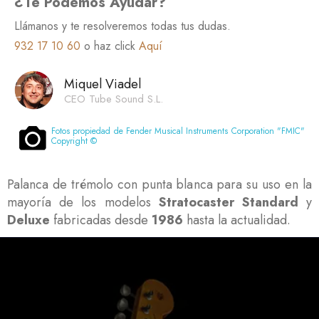
¿Te Podemos Ayudar?
Llámanos y te resolveremos todas tus dudas.
932 17 10 60
o haz click
Aquí
Miquel Viadel
CEO Tube Sound S.L.
Fotos propiedad de Fender Musical Instruments Corporation "FMIC"
Copyright ©
Palanca de trémolo con punta blanca para su uso en la
mayoría de los modelos
Stratocaster Standard
y
Deluxe
fabricadas desde
1986
hasta la actualidad.