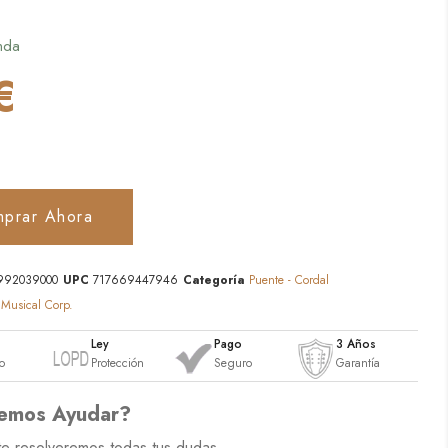
nda
€
prar Ahora
992039000
UPC
717669447946
Categoría
Puente - Cordal
 Musical Corp.
o
Ley
Pago
3 Años
o
Protección
Seguro
Garantía
emos Ayudar?
te resolveremos todas tus dudas.