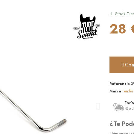
Stock Tie
28 
Com
Referencia
0
Marca
Fender
Enví
Rápid
¿Te Pod
Llámanos y 