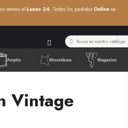
os vemos el
Lunes 24
. Todos los pedidos
Online
se
Miscelánea
Amplis
Magazine
n Vintage