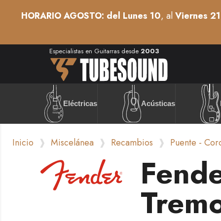
HORARIO AGOSTO: del Lunes 10
, al
Viernes 21
Especialistas en Guitarras desde
2003
Acústicas
Eléctricas
Inicio
Miscelánea
Recambios
Puente - Cor
Fende
Tremo