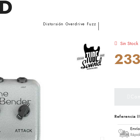
D
Distorsión Overdrive Fuzz
Sin Stock
233
Com
Referencia
B
Enví
Rápid