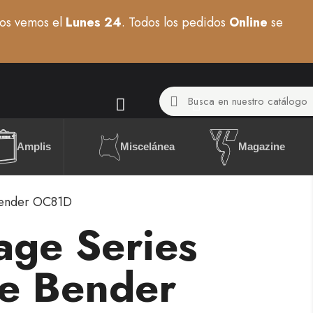
os vemos el
Lunes 24
. Todos los pedidos
Online
se
Miscelánea
Amplis
Magazine
 Bender OC81D
tage Series
ne Bender