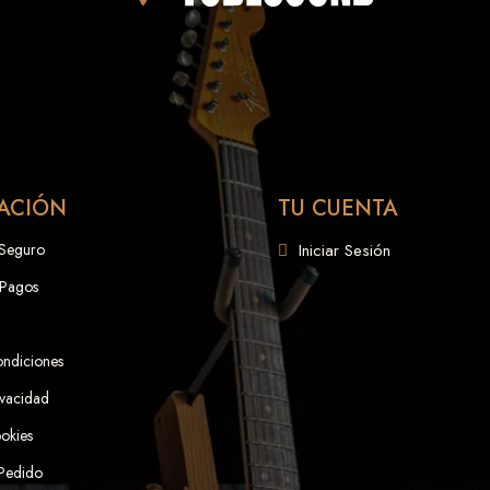
ACIÓN
TU CUENTA
 Seguro
Iniciar Sesión
 Pagos
ondiciones
ivacidad
ookies
 Pedido