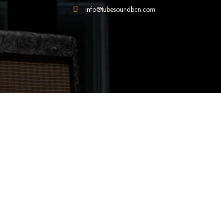
info@tubesoundbcn.com