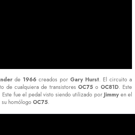
nder
de
1966
creados por
Gary Hurst
. El circuito a
to de cualquiera de transistores
OC75
o
OC81D
. Este
. Este fue el pedal visto siendo utilizado por
Jimmy
en el
ue su homólogo
OC75
.