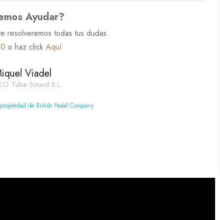
emos Ayudar?
te resolveremos todas tus dudas.
60
o haz click
Aquí
iquel Viadel
EO Tube Sound S.L.
 propiedad de British Pedal Company