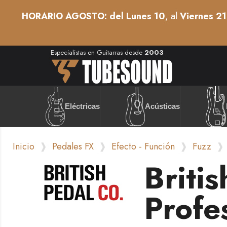
HORARIO AGOSTO: del Lunes 10
, al
Viernes 21
Especialistas en Guitarras desde
2003
Acústicas
Eléctricas
Inicio
Pedales FX
Efecto - Función
Fuzz
Briti
Profe