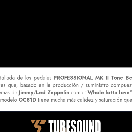
tallada de los pedales
PROFESSIONAL MK II Tone Be
res que, basado en la producción / suministro compues
temas de
Jimmy
/
Led Zeppelin
como "
Whole lotta love
"
l modelo
OC81D
tiene mucha más calidez y saturación q