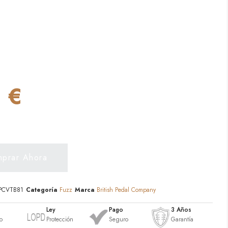
 €
prar Ahora
PCVTB81
Categoría
Fuzz
Marca
British Pedal Company
o
Ley
Pago
3 Años
o
Protección
Seguro
Garantía