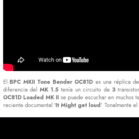
El
BPC MKII Tone Bender OC81D
es una réplica de
diferencia del
MK 1.5
tenía un circuito de
3
transisto
OC81D Loaded MK II
se puede escuchar en muchos 
reciente documental '
It Might get loud
'. Tonalmente e