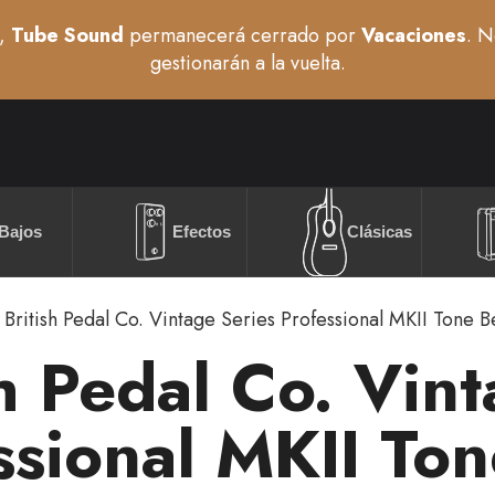
,
Tube Sound
permanecerá cerrado por
Vacaciones
. N
gestionarán a la vuelta.
Bajos
Efectos
Clásicas
British Pedal Co. Vintage Series Professional MKII Tone
sh Pedal Co. Vin
ssional MKII To