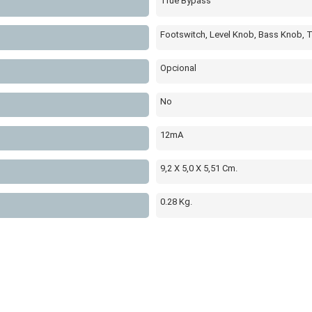
True Bypass
Footswitch, Level Knob, Bass Knob, 
Opcional
No
12mA
9,2 X 5,0 X 5,51 Cm.
0.28 Kg.