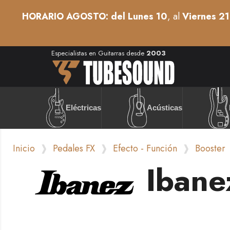
HORARIO AGOSTO: del Lunes 10
, al
Viernes 21
Especialistas en Guitarras desde
2003
Acústicas
Eléctricas
Inicio
Pedales FX
Efecto - Función
Booster
Ibane