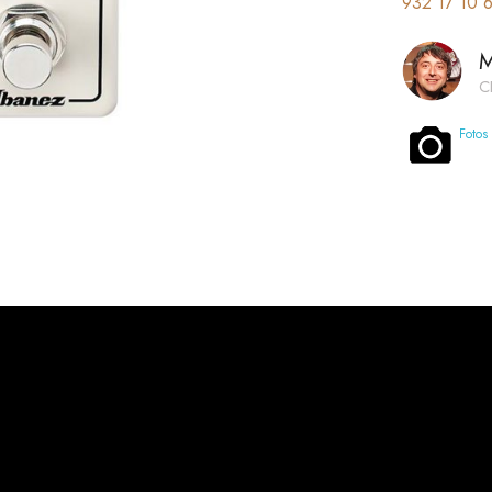
932 17 10 
M
C
Fotos