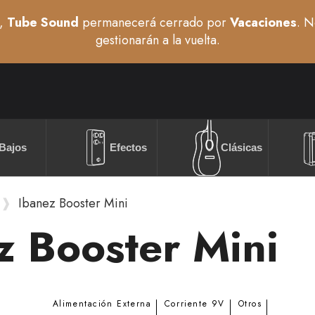
,
Tube Sound
permanecerá cerrado por
Vacaciones
. N
gestionarán a la vuelta.
Bajos
Efectos
Clásicas
Ibanez Booster Mini
z Booster Mini
Alimentación Externa
Corriente 9V
Otros