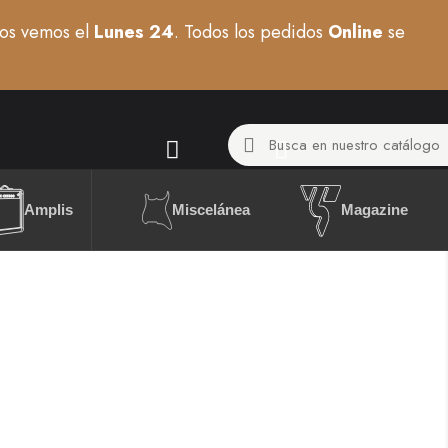
os vemos el
Lunes 24
. Todos los pedidos
Online
se
Miscelánea
Amplis
Magazine