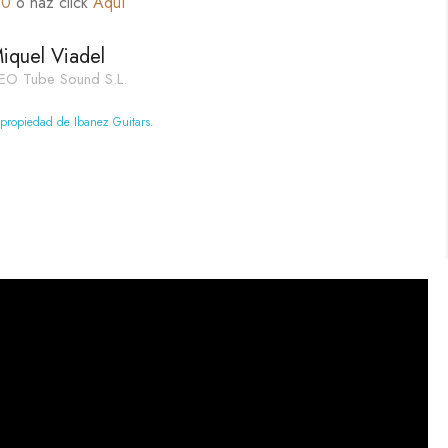
60
o haz click
Aquí
iquel Viadel
EO Tube Sound S.L.
 propiedad de Ibanez Guitars.