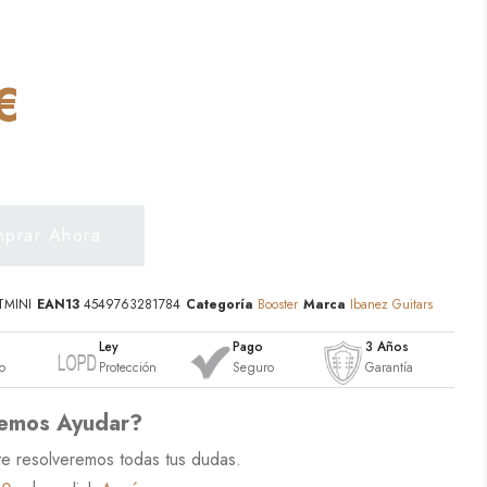
€
prar Ahora
TMINI
EAN13
4549763281784
Categoría
Booster
Marca
Ibanez Guitars
o
Ley
Pago
3 Años
o
Protección
Seguro
Garantía
emos Ayudar?
te resolveremos todas tus dudas.