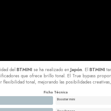
lidad del
BTMINI
se ha realizado en
Japón
. El
BTMINI
ta
ficadores que ofrece brillo tonal. El True bypass propor
 flexibilidad tonal, mejorando las posibilidades creativa
Ficha Técnica
Booster mini