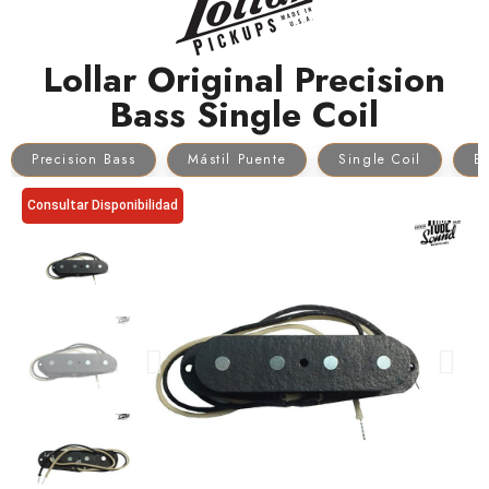
Lollar Original Precision
Bass Single Coil
Precision Bass
Mástil Puente
Single Coil
Bl
Consultar Disponibilidad