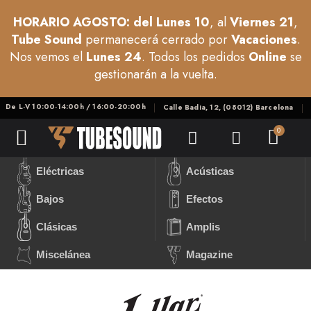
HORARIO AGOSTO: del Lunes 10
, al
Viernes 21
,
Tube Sound
permanecerá cerrado por
Vacaciones
.
Nos vemos el
Lunes 24
. Todos los pedidos
Online
se
gestionarán a la vuelta.
De L-V 10:00-14:00h / 16:00-20:00h
Calle Badia, 12, (08012) Barcelona
Eléctricas
Acústicas
Bajos
Efectos
Clásicas
Amplis
Miscelánea
Magazine