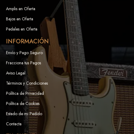
Amplis en Oferta
Bajos en Oferta
Pedales en Oferta
INFORMACIÓN
Envío y Pago Seguro
Fracciona tus Pagos
Aviso Legal
Términos y Condiciones
Política de Privacidad
Política de Cookies
Estado de mi Pedido
Contacta