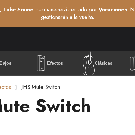
,
Tube Sound
permanecerá cerrado por
Vacaciones
. N
gestionarán a la vuelta.
Bajos
Efectos
Clásicas
ectos
JHS Mute Switch
ute Switch