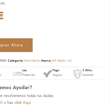
nda
€
prar Ahora
HSMS
Categoría
Otros Efectos
Marca
JHS Pedals, LLC
o
Ley
Pago
3 Años
o
Protección
Seguro
Garantía
emos Ayudar?
te resolveremos todas tus dudas.
60
o haz click
Aquí