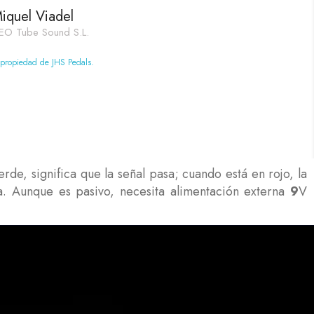
iquel Viadel
EO Tube Sound S.L.
 propiedad de JHS Pedals.
rde, significa que la señal pasa; cuando está en rojo, la
a. Aunque es pasivo, necesita alimentación externa
9
V