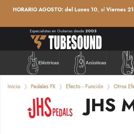
HORARIO AGOSTO: del Lunes 10
, al
Viernes 21
Especialistas en Guitarras desde
2003
Acústicas
Eléctricas
Inicio
Pedales FX
Efecto - Función
Otros Ef
JHS M