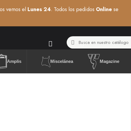
os vemos el
Lunes 24
. Todos los pedidos
Online
se
Miscelánea
Amplis
Magazine