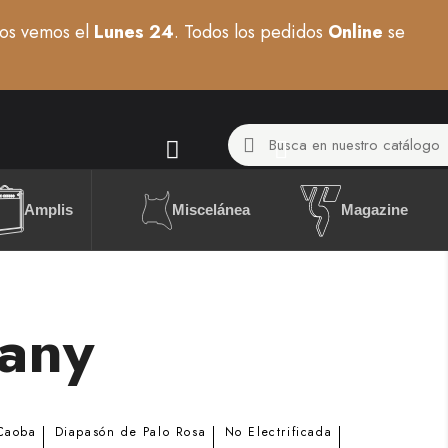
os vemos el
Lunes 24
. Todos los pedidos
Online
se
Miscelánea
Amplis
Magazine
any
 Caoba
Diapasón de Palo Rosa
No Electrificada