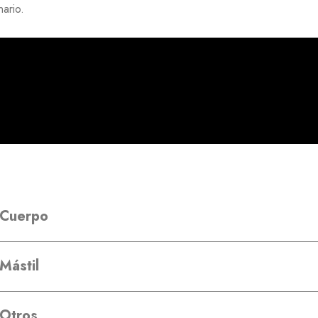
ario.
Cuerpo
Mástil
Otros