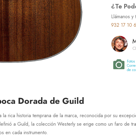
¿Te Pod
Llámanos y 
932 17 10 
M
C
Foto
Corre
de co
Época Dorada de Guild
la rica historia temprana de la marca, reconocida por su excepcio
definió a
Guild
, la colección
Westerly
se erige como un faro de tra
os en cada instrumento.