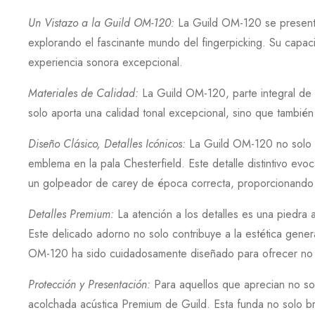
Un Vistazo a la Guild OM-120
:
La
Guild OM-120
se present
explorando el fascinante mundo del fingerpicking. Su capaci
experiencia sonora excepcional.
Materiales de Calidad
:
La
Guild OM-120
, parte integral de
solo aporta una calidad tonal excepcional, sino que también g
Diseño Clásico, Detalles Icónicos
:
La
Guild OM-120
no solo 
emblema en la pala
Chesterfield
. Este detalle distintivo evo
un golpeador de carey de época correcta, proporcionando no
Detalles Premium
:
La atención a los detalles es una piedra 
Este delicado adorno no solo contribuye a la estética gener
OM-120
ha sido cuidadosamente diseñado para ofrecer no s
Protección y Presentación
:
Para aquellos que aprecian no solo
acolchada acústica
Premium
de
Guild
. Esta funda no solo b