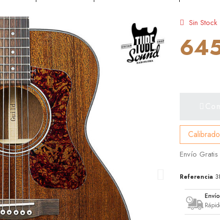
Sin Stock
645
Com
Calibrado
Envío Gratis
Referencia
3
Enví
Rápid