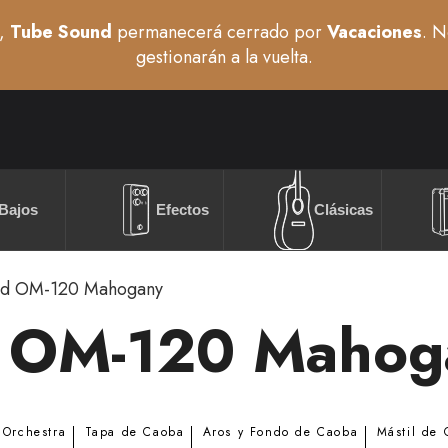
,
Tube Sound
permanecerá cerrado por
Vacaciones
. N
gestionarán a la vuelta.
Bajos
Efectos
Clásicas
ld OM-120 Mahogany
d OM-120 Mahog
Orchestra
Tapa de Caoba
Aros y Fondo de Caoba
Mástil de