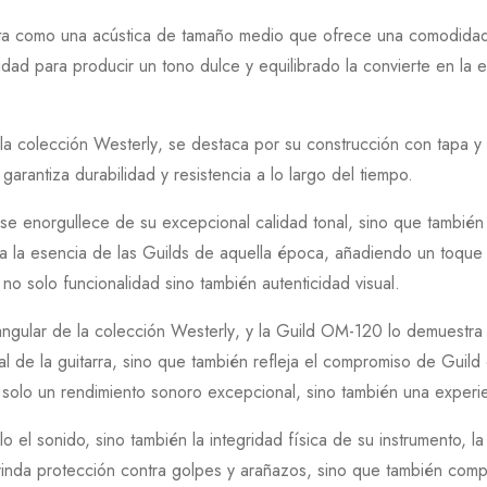
a como una acústica de tamaño medio que ofrece una comodidad
dad para producir un tono dulce y equilibrado la convierte en la e
 la colección
Westerly
, se destaca por su construcción con tapa 
arantiza durabilidad y resistencia a lo largo del tiempo.
se enorgullece de su excepcional calidad tonal, sino que tambié
ca la esencia de las
Guilds
de aquella época, añadiendo un toque 
 solo funcionalidad sino también autenticidad visual.
angular de la colección
Westerly
, y la
Guild OM-120
lo demuestra 
al de la guitarra, sino que también refleja el compromiso de
Guild
olo un rendimiento sonoro excepcional, sino también una experien
 el sonido, sino también la integridad física de su instrumento, l
rinda protección contra golpes y arañazos, sino que también compl