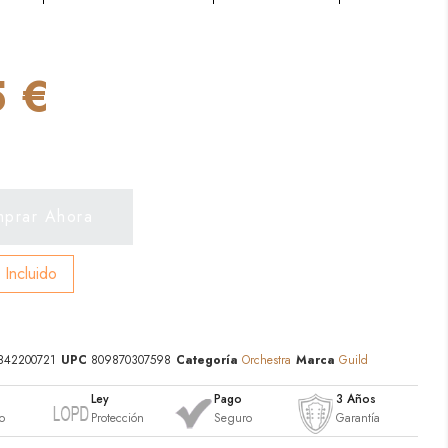
 €
prar Ahora
 Incluido
842200721
UPC
809870307598
Categoría
Orchestra
Marca
Guild
o
Ley
Pago
3 Años
o
Protección
Seguro
Garantía