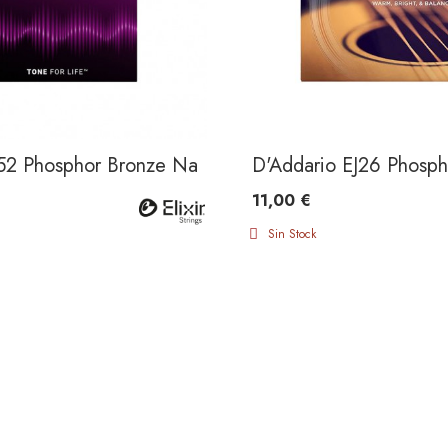
052 Phosphor Bronze Nanoweb Acoustic Light 12-53
D'Addario EJ26 Phosph
11,00 €
Sin Stock