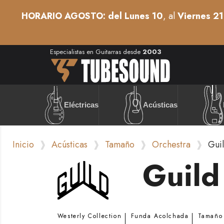
HORARIO AGOSTO: del Lunes 10
, al
Viernes 21
Especialistas en Guitarras desde
2003
Acústicas
Eléctricas
Inicio
Acústicas
Tamaño
Orchestra
Gui
Guil
Westerly Collection
Funda Acolchada
Tamaño 