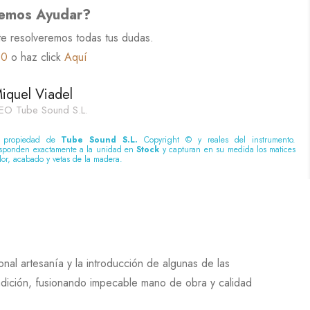
emos Ayudar?
te resolveremos todas tus dudas.
60
o haz click
Aquí
iquel Viadel
EO Tube Sound S.L.
s propiedad de
Tube Sound S.L.
Copyright © y reales del instrumento.
sponden exactamente a la unidad en
Stock
y capturan en su medida los matices
lor, acabado y vetas de la madera.
nal artesanía y la introducción de algunas de las
dición, fusionando impecable mano de obra y calidad