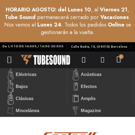
HORARIO AGOSTO: del Lunes 10
, al
Viernes 21
,
Tube Sound
permanecerá cerrado por
Vacaciones
.
Nos vemos el
Lunes 24
. Todos los pedidos
Online
se
gestionarán a la vuelta.
De L-V 10:00-14:00h / 16:00-20:00h
Calle Badia, 12, (08012) Barcelona
Eléctricas
Acústicas
Bajos
Efectos
Clásicas
Amplis
Miscelánea
Magazine