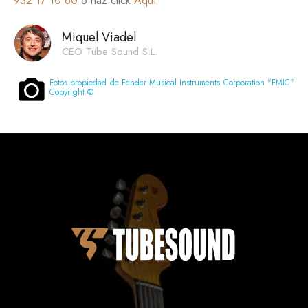
932 17 10 60
o haz click
Aquí
Miquel Viadel
CEO Tube Sound S.L.
Fotos propiedad de Fender Musical Instruments Corporation "FMIC"
Copyright ©