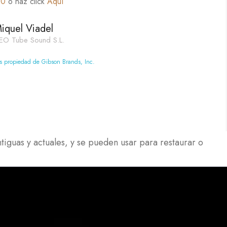
60
o haz click
Aquí
iquel Viadel
EO Tube Sound S.L.
os propiedad de Gibson Brands, Inc.
tiguas y actuales, y se pueden usar para restaurar o