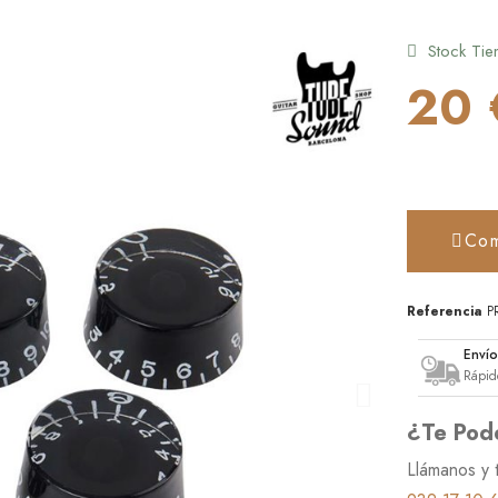
Stock Tie
20 
Com
Referencia
P
Enví
Rápid
¿Te Pod
Llámanos y 