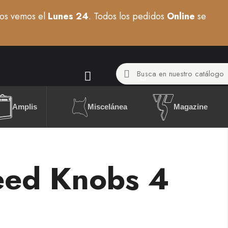
os vemos el
Lunes 24
. Todos los pedidos
Online
se
Miscelánea
Amplis
Magazine
eed Knobs 4