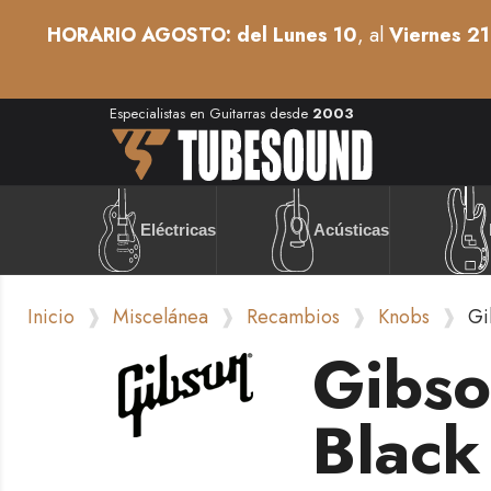
HORARIO AGOSTO: del Lunes 10
, al
Viernes 21
Especialistas en Guitarras desde
2003
Acústicas
Eléctricas
Inicio
Miscelánea
Recambios
Knobs
Gi
Gibso
Black