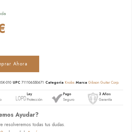
nda
€
prar Ahora
RSK-010
UPC
711106550671
Categoría
Knobs
Marca
Gibson Guitar Corp.
o
Ley
Pago
3 Años
o
Protección
Seguro
Garantía
emos Ayudar?
te resolveremos todas tus dudas.