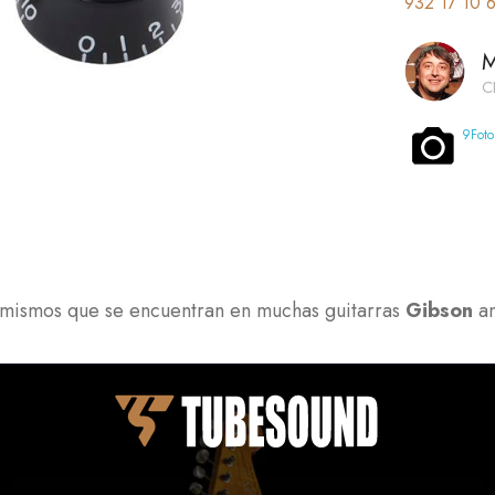
932 17 10 
M
C
9
Fot
 mismos que se encuentran en muchas guitarras
Gibson
an