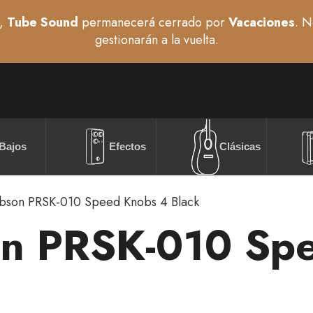
,
Tube Sound
permanecerá cerrado por
Vacaciones
. N
gestionarán a la vuelta.
Bajos
Efectos
Clásicas
bson PRSK-010 Speed Knobs 4 Black
n PRSK-010 Sp