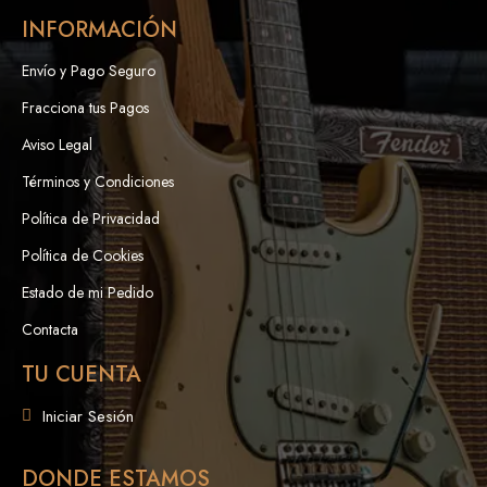
INFORMACIÓN
Envío y Pago Seguro
Fracciona tus Pagos
Aviso Legal
Términos y Condiciones
Política de Privacidad
Política de Cookies
Estado de mi Pedido
Contacta
TU CUENTA
Iniciar Sesión
DONDE ESTAMOS