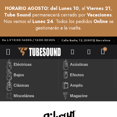
HORARIO AGOSTO: del Lunes 10
, al
Viernes 21
,
Tube Sound
permanecerá cerrado por
Vacaciones
.
Nos vemos el
Lunes 24
. Todos los pedidos
Online
se
gestionarán a la vuelta.
De L-V 10:00-14:00h / 16:00-20:00h
Calle Badia, 12, (08012) Barcelona
Eléctricas
Acústicas
Bajos
Efectos
Clásicas
Amplis
Miscelánea
Magazine